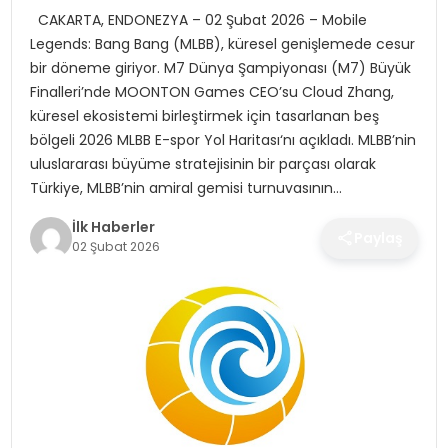
SPOR
CAKARTA, ENDONEZYA – 02 Şubat 2026 – Mobile
Legends: Bang Bang (MLBB), küresel genişlemede cesur
TEKNOLOJI
bir döneme giriyor. M7 Dünya Şampiyonası (M7) Büyük
Finalleri’nde MOONTON Games CEO’su Cloud Zhang,
küresel ekosistemi birleştirmek için tasarlanan beş
YAŞAM
bölgeli 2026 MLBB E-spor Yol Haritası‘nı açıkladı. MLBB’nin
uluslararası büyüme stratejisinin bir parçası olarak
Türkiye, MLBB’nin amiral gemisi turnuvasının…
İlk Haberler
Paylaş
02 Şubat 2026