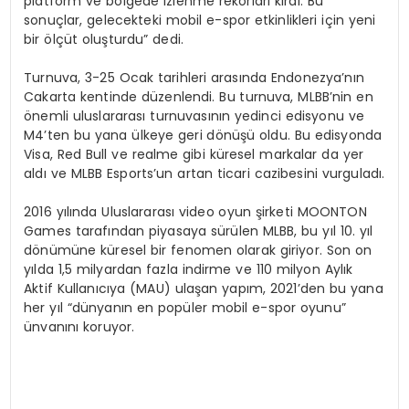
platform ve bölgede izlenme rekorları kırdı. Bu
sonuçlar, gelecekteki mobil e-spor etkinlikleri için yeni
bir ölçüt oluşturdu” dedi.
Turnuva, 3-25 Ocak tarihleri arasında Endonezya’nın
Cakarta kentinde düzenlendi. Bu turnuva, MLBB’nin en
önemli uluslararası turnuvasının yedinci edisyonu ve
M4’ten bu yana ülkeye geri dönüşü oldu. Bu edisyonda
Visa, Red Bull ve realme gibi küresel markalar da yer
aldı ve MLBB Esports’un artan ticari cazibesini vurguladı.
2016 yılında Uluslararası video oyun şirketi MOONTON
Games tarafından piyasaya sürülen MLBB, bu yıl 10. yıl
dönümüne küresel bir fenomen olarak giriyor. Son on
yılda 1,5 milyardan fazla indirme ve 110 milyon Aylık
Aktif Kullanıcıya (MAU) ulaşan yapım, 2021’den bu yana
her yıl “dünyanın en popüler mobil e-spor oyunu”
ünvanını koruyor.