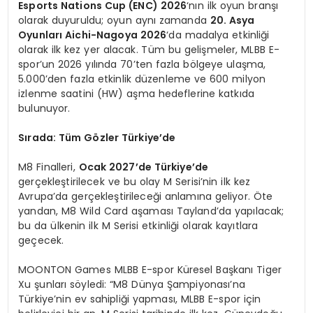
Esports Nations Cup (ENC) 2026
‘nın ilk oyun branşı
olarak duyuruldu; oyun aynı zamanda
20. Asya
Oyunları Aichi-Nagoya 2026
‘da madalya etkinliği
olarak ilk kez yer alacak. Tüm bu gelişmeler, MLBB E-
spor’un 2026 yılında 70’ten fazla bölgeye ulaşma,
5.000’den fazla etkinlik düzenleme ve 600 milyon
izlenme saatini (HW) aşma hedeflerine katkıda
bulunuyor.
Sırada: Tüm Gözler Türkiye’de
M8 Finalleri,
Ocak 2027’de Türkiye’de
gerçekleştirilecek ve bu olay M Serisi’nin ilk kez
Avrupa’da gerçekleştirileceği anlamına geliyor. Öte
yandan, M8 Wild Card aşaması Tayland’da yapılacak;
bu da ülkenin ilk M Serisi etkinliği olarak kayıtlara
geçecek.
MOONTON Games MLBB E-spor Küresel Başkanı Tiger
Xu şunları söyledi: “M8 Dünya Şampiyonası’na
Türkiye’nin ev sahipliği yapması, MLBB E-spor için