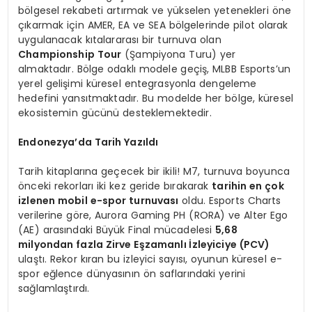
bölgesel rekabeti artırmak ve yükselen yetenekleri öne
çıkarmak için AMER, EA ve SEA bölgelerinde pilot olarak
uygulanacak kıtalararası bir turnuva olan
Championship Tour
(Şampiyona Turu) yer
almaktadır. Bölge odaklı modele geçiş, MLBB Esports’un
yerel gelişimi küresel entegrasyonla dengeleme
hedefini yansıtmaktadır. Bu modelde her bölge, küresel
ekosistemin gücünü desteklemektedir.
Endonezya’da Tarih Yazıldı
Tarih kitaplarına geçecek bir ikili! M7, turnuva boyunca
önceki rekorları iki kez geride bırakarak
tarihin en çok
izlenen mobil e-spor turnuvası
oldu. Esports Charts
verilerine göre, Aurora Gaming PH (RORA) ve Alter Ego
(AE) arasındaki Büyük Final mücadelesi
5,68
milyondan fazla Zirve Eşzamanlı İzleyiciye (PCV)
ulaştı. Rekor kıran bu izleyici sayısı, oyunun küresel e-
spor eğlence dünyasının ön saflarındaki yerini
sağlamlaştırdı.