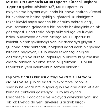
MOONTON Games’in MLBB Esports Küresel Başkanı
Tiger Xu
şunları söyledi: “M7, MLBB Esports’un
milyonlarca hayranı aynı anda bir araya getiren küresel
bir ekosistem haline geldiğini gösterdi. Kutladığımız
rekor izleyici sayısı sadece bir dönüm noktası değil,
aynı zamanda gelecekte bizi nelerin beklediğinin de bir
göstergesi. Daha fazla bölge yükseldikçe ve izleyici
kitlesi büyümeye devam ettikçe, MLBB Esports’un
kolektif olarak şekillendiği yeni bir aşamaya giriyoruz.
Şu anda odak noktamız, bölgeleri daha derin bir şekilde
birbirine bağlayan, uzun vadeli rekabetçi gelişimi
destekleyen ve küresel topluluğun birlikte büyümesine
olanak tanıyan bir ekosistem oluşturmak. Bu, MLBB
Esports’un yeni bölümünün temeli olacak.”
Esports Charts kurucu ortağı ve CEO’su Artyom
Odintsov
ise şunları ekledi: “Rekor zirve, mobil e-
sporun ne kadar hızlı büyüdüğünü ve ana akım kitleleri
kendine çektiğini gösteriyor. Turnuva ayrıca
Endonezce, Tagalogca ve Malayca yayınların yanı sıra
TikTok Live’da da yeni zirvelere ulaşarak birçok