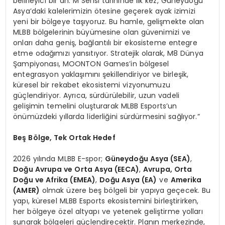
belirleyici bir an. M Serisi tarihinde ilk kez, Güneydoğu
Asya’daki kalelerimizin ötesine geçerek ayak izimizi
yeni bir bölgeye taşıyoruz. Bu hamle, gelişmekte olan
MLBB bölgelerinin büyümesine olan güvenimizi ve
onları daha geniş, bağlantılı bir ekosisteme entegre
etme odağımızı yansıtıyor. Stratejik olarak, M8 Dünya
Şampiyonası, MOONTON Games’in bölgesel
entegrasyon yaklaşımını şekillendiriyor ve birleşik,
küresel bir rekabet ekosistemi vizyonumuzu
güçlendiriyor. Ayrıca, sürdürülebilir, uzun vadeli
gelişimin temelini oluşturarak MLBB Esports’un
önümüzdeki yıllarda liderliğini sürdürmesini sağlıyor.”
Beş Bölge, Tek Ortak Hedef
2026 yılında MLBB E-spor;
Güneydoğu Asya (SEA)
,
Doğu Avrupa ve Orta Asya (EECA)
,
Avrupa, Orta
Doğu ve Afrika (EMEA)
,
Doğu Asya (EA)
ve
Amerika
(AMER)
olmak üzere beş bölgeli bir yapıya geçecek. Bu
yapı, küresel MLBB Esports ekosistemini birleştirirken,
her bölgeye özel altyapı ve yetenek geliştirme yolları
sunarak bölgeleri güçlendirecektir. Planın merkezinde,