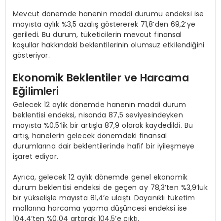
Mevcut dönemde hanenin maddi durumu endeksi ise
mayısta aylık %3,5 azalış göstererek 71,8’den 69,2’ye
geriledi. Bu durum, tüketicilerin mevcut finansal
koşullar hakkındaki beklentilerinin olumsuz etkilendiğini
gösteriyor.
Ekonomik Beklentiler ve Harcama
Eğilimleri
Gelecek 12 aylık dönemde hanenin maddi durum
beklentisi endeksi, nisanda 87,5 seviyesindeyken
mayısta %0,5’lik bir artışla 87,9 olarak kaydedildi. Bu
artış, hanelerin gelecek dönemdeki finansal
durumlarına dair beklentilerinde hafif bir iyileşmeye
işaret ediyor.
Ayrıca, gelecek 12 aylık dönemde genel ekonomik
durum beklentisi endeksi de geçen ay 78,3’ten %3,9’luk
bir yükselişle mayısta 81,4’e ulaştı. Dayanıklı tüketim
mallarına harcama yapma düşüncesi endeksi ise
104,4’ten %0,04 artarak 104,5’e çıktı.