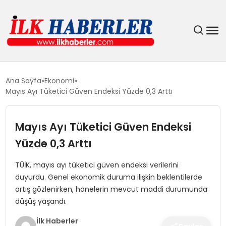
DÜNYA
Ana Sayfa
Ekonomi
Mayıs Ayı Tüketici Güven Endeksi Yüzde 0,3 Arttı
EĞITIM
Mayıs Ayı Tüketici Güven Endeksi
EKONOMI
Yüzde 0,3 Arttı
GÜNDEM
TÜİK, mayıs ayı tüketici güven endeksi verilerini
duyurdu. Genel ekonomik duruma ilişkin beklentilerde
MAGAZIN
artış gözlenirken, hanelerin mevcut maddi durumunda
düşüş yaşandı.
SIYASET
İlk Haberler