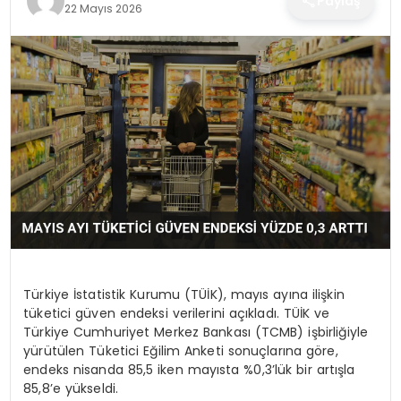
Paylaş
22 Mayıs 2026
SPOR
TEKNOLOJI
YAŞAM
Türkiye İstatistik Kurumu (TÜİK), mayıs ayına ilişkin
tüketici güven endeksi verilerini açıkladı. TÜİK ve
Türkiye Cumhuriyet Merkez Bankası (TCMB) işbirliğiyle
yürütülen Tüketici Eğilim Anketi sonuçlarına göre,
endeks nisanda 85,5 iken mayısta %0,3’lük bir artışla
85,8’e yükseldi.