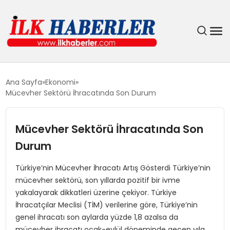
DÜNYA
Ana Sayfa
Ekonomi
Mücevher Sektörü İhracatında Son Durum
EĞITIM
Mücevher Sektörü İhracatında Son
EKONOMI
Durum
GÜNDEM
Türkiye’nin Mücevher İhracatı Artış Gösterdi Türkiye’nin
mücevher sektörü, son yıllarda pozitif bir ivme
MAGAZIN
yakalayarak dikkatleri üzerine çekiyor. Türkiye
İhracatçılar Meclisi (TİM) verilerine göre, Türkiye’nin
SIYASET
genel ihracatı son aylarda yüzde 1,8 azalsa da
mücevher ihracatı ocak-eylül döneminde geçen yıla