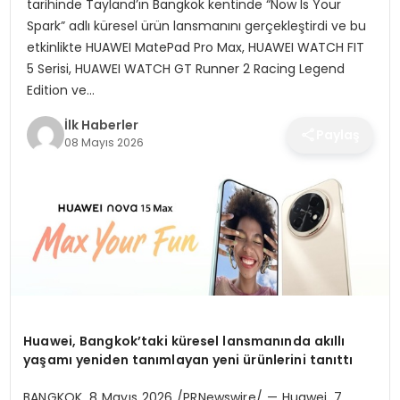
tarihinde Tayland’ın Bangkok kentinde “Now Is Your
SPOR
Spark” adlı küresel ürün lansmanını gerçekleştirdi ve bu
etkinlikte HUAWEI MatePad Pro Max, HUAWEI WATCH FIT
TEKNOLOJI
5 Serisi, HUAWEI WATCH GT Runner 2 Racing Legend
Edition ve…
YAŞAM
İlk Haberler
Paylaş
08 Mayıs 2026
Huawei, Bangkok’taki küresel lansmanında akıllı
yaşamı yeniden tanımlayan yeni ürünlerini tanıttı
BANGKOK
,
8 Mayıs 2026
/PRNewswire/ — Huawei, 7