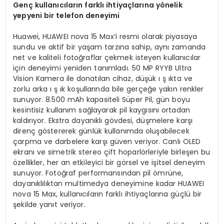
Genç kullanıcıların farklı ihtiyaçlarına yönelik
yepyeni bir telefon deneyimi
Huawei, HUAWEI nova 15 Max’i resmi olarak piyasaya
sundu ve aktif bir yaşam tarzına sahip, aynı zamanda
net ve kaliteli fotoğraflar çekmek isteyen kullanıcılar
için deneyimi yeniden tanımladı. 50 MP RYYB Ultra
Vision Kamera ile donatılan cihaz, düşük ı ş ıkta ve
zorlu arka ı ş ık koşullarında bile gerçeğe yakın renkler
sunuyor. 8.500 mAh kapasiteli Süper Pil, gün boyu
kesintisiz kullanım sağlayarak pil kaygısını ortadan
kaldırıyor. Ekstra dayanıklı gövdesi, düşmelere karşı
direnç göstererek günlük kullanımda oluşabilecek
çarpma ve darbelere karşı güven veriyor. Canlı OLED
ekranı ve simetrik stereo çift hoparlörleriyle birleşen bu
özellikler, her an etkileyici bir görsel ve işitsel deneyim
sunuyor. Fotoğraf performansından pil ömrüne,
dayanıklılıktan multimedya deneyimine kadar HUAWEI
nova 15 Max, kullanıcıların farklı ihtiyaçlarına güçlü bir
şekilde yanıt veriyor.