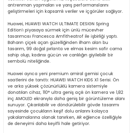
antrenman yapmaları ve yarış performanslarını
geliştirmeleri için kapsamlı veriler ve içgörüler sağlıyor.
Huawei, HUAWEI WATCH ULTIMATE DESIGN Spring
Edition’ı piyasaya sürmek için ünlü mücevher
tasarımcısı Francesca Amfitheatrof ile işbirliği yaptı.
Baharın çiçek açan güzelliğinden ilham alan bu
tasarım, 99 doğal pırlanta ve elmas kesim safir cama
sahip olup, kadınsı gücün ve canlılığın giyilebilir bir
sembolü niteliğinde.
Huawei ayrıca yeni premium amiral gemisi çocuk
saatlerini de tanıttı: HUAWEI WATCH KIDS X1 Serisi. Ön
ve arka yüksek çözünürlüklü kamera sistemiyle
donatılan cihaz, 110° ultra geniş açılı ön kamera ve 1,82
inç AMOLED ekranıyla daha geniş bir görüntüleme alanı
sunuyor. Çıkarılabilir ve döndürülebilir gövde tasarımı
sayesinde çocukların keşif dolu anlarını kolayca
yakalamalarına olanak tanırken, AR eğlence özelliğiyle
de deneyimi daha keyifli hale getiriyor.