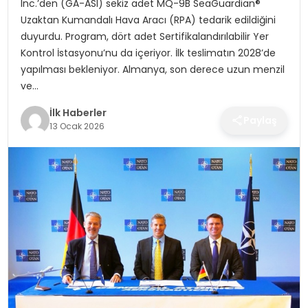
Inc.’den (GA-ASI) sekiz adet MQ-9B SeaGuardian®
SPOR
Uzaktan Kumandalı Hava Aracı (RPA) tedarik edildiğini
duyurdu. Program, dört adet Sertifikalandırılabilir Yer
TEKNOLOJI
Kontrol İstasyonu’nu da içeriyor. İlk teslimatın 2028’de
yapılması bekleniyor. Almanya, son derece uzun menzil
YAŞAM
ve…
İlk Haberler
Paylaş
13 Ocak 2026