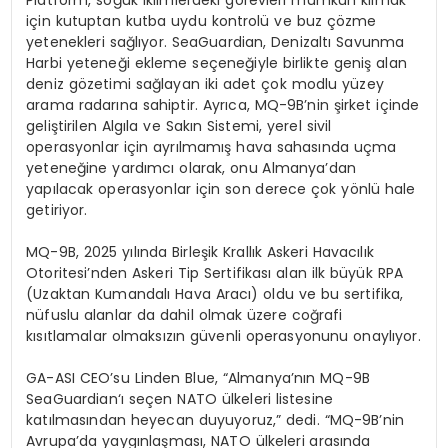
Platform, soğuk iklimlerdeki g
ö
revleri
mümkün kılmak
için kutuptan kutba uydu kontrolü ve buz çözme
yetenekleri sağlıyor.
SeaGuardian
, Denizaltı Savunma
Harbi yeteneği ekleme seçeneğiyle birlikte geniş alan
deniz g
ö
zetimi
sağlayan iki adet çok modlu yüzey
arama radarına sahiptir. Ayrıca, MQ-9B’nin şirket içinde
geliştirilen Algıla ve Sakın Sistemi, yerel sivil
operasyonlar için ayrılmamış hava sahasında uçma
yeteneğine yardımcı olarak, onu Almanya’dan
yapılacak operasyonlar için son derece çok y
ö
nlü
hale
getiriyor.
MQ-9B, 2025 y
ılında
Birleşik Krallık Askeri Havacılık
Otoritesi’nden
Askeri Tip Sertifikası
alan ilk büyük RPA
(Uzaktan Kumandalı Hava Aracı) oldu ve bu sertifika,
nüfuslu alanlar da dahil olmak üzere coğrafi
kısıtlamalar olmaksızın güvenli operasyonunu onaylıyor.
GA-ASI CEO’su
Linden
Blue, “Almanya’nı
n MQ-9B
SeaGuardian
‘
ı seçen NATO ülkeleri listesine
katılmasından heyecan duyuyoruz,” dedi. “MQ-9B’nin
Avrupa’da yaygınlaş
mas
ı
, NATO
ülkeleri arasında