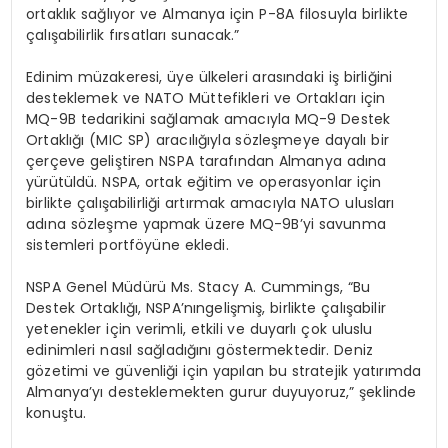
ortaklık sağlıyor ve Almanya için P-8A filosuyla birlikte
çalışabilirlik fırsatları sunacak.”
Edinim müzakeresi, üye ülkeleri arasındaki iş birliğini
desteklemek ve NATO Müttefikleri ve Ortakları için
MQ-9B tedarikini sağlamak amacıyla MQ-9 Destek
Ortaklığı (MIC SP) aracılığıyla s
ö
zleşmeye
dayalı bir
çerçeve geliştiren NSPA tarafından Almanya adına
yürütüldü. NSPA, ortak eğitim ve operasyonlar için
birlikte çalışabilirliği artırmak amacıyla NATO ulusları
adına s
ö
zleşme
yapmak üzere MQ-9B’yi savunma
sistemleri
portf
ö
yüne ekledi.
NSPA Genel Müdürü
Ms
.
Stacy
A.
Cummings
, “Bu
Destek Ortaklığı,
NSPA’nın
gelişmiş, birlikte çalışabilir
yetenekler için verimli, etkili ve duyarlı çok uluslu
edinimleri nasıl sağladığını g
ö
stermektedir
. Deniz
g
ö
zetimi
ve
güvenliğ
i i
çin
yapılan bu stratejik yatırımda
Almanya’yı desteklemekten gurur duyuyoruz,” şeklinde
konuştu.