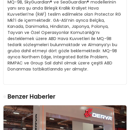
MQ-9B, SkyGuardian
®
ve
SeaGuardian
® modellerinin
yanı sıra şu anda Birleşik Krallık Kraliyet Hava
Kuvvetleri’ne (RAF) teslim edilmekte olan
Protector
RG
Mk1’i de içermektedir. GA-
ASI’nin
ayrıca Belçika,
Kanada, Danimarka, Hindistan, Japonya, Polonya,
Tayvan ve Özel Operasyonlar Komutanlığı’nı
desteklemek üzere ABD Hava Kuvvetleri ile MQ-9B
tedarik s
ö
zleşmeleri
bulunmaktadır ve Almanya’yı
bu
gruba dahil etmeyi d
ö
rt
g
ö
zle
beklemektedir. MQ-9B
ayrıca
Northern Edge
,
Integrated Battle Problem
,
RIMPAC
ve
Group Sail
dahil olmak üzere çeşitli ABD
Donanması tatbikatlarında yer almıştır.
Benzer Haberler