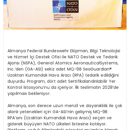
Almanya Federal
Bundeswehr
Ekipman, Bilgi Teknolojisi
ve Hizmet İçi Destek Ofisi ile NATO Destek ve Tedarik
Ajansı (NSPA), General
Atomics
Aeronautical
Systems
,
Inc
.’den (GA-ASI) sekiz adet MQ-9B
SeaGuardian
®
Uzaktan Kumandalı Hava Aracı (RPA) tedarik edildiğini
duyurdu. Program, d
ö
rt
adet Sertifikalandırılabilir Yer
Kontrol İstasyonu’nu da içeriyor. İlk teslimatın 2028’de
yapılması bekleniyor.
Almanya, son derece uzun menzil ve dayanıklılık ile çok
alanlı yetenekleri için GA-
ASI’nin
gelişmiş
MQ-9B
RPA’s
ını
(Uzaktan Kumandalı Hava Aracı) seçen ve
giderek büyüyen NATO ülkeleri listesine katılıyor.