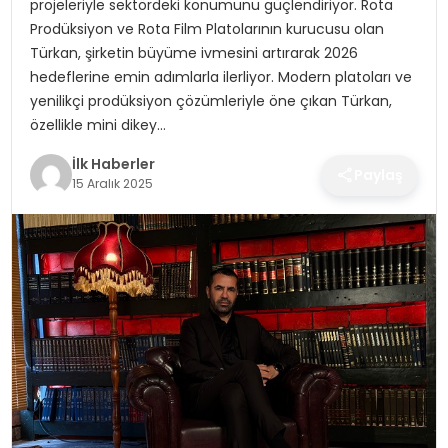
projeleriyle sektördeki konumunu güçlendiriyor. Rota
SPOR
Prodüksiyon ve Rota Film Platolarının kurucusu olan
Türkan, şirketin büyüme ivmesini artırarak 2026
TEKNOLOJI
hedeflerine emin adımlarla ilerliyor. Modern platoları ve
yenilikçi prodüksiyon çözümleriyle öne çıkan Türkan,
YAŞAM
özellikle mini dikey…
İlk Haberler
Paylaş
15 Aralık 2025