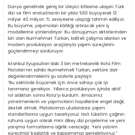
Dünya genelinde geniş bir izleyici kitlesine ulaşan Türk
dizi ve film endüstrisinin bir yılda %50 büyüyerek 12
milyar 40 milyon TL seviyesine ulaştığı tahmin ediliyor.
Bu büyüme, yapımcıları kârlılığı artıracak yeni iş
modellerine yönlendiriyor. Bu dönüşümün aktörlerinden
biri olan Nurmehmet Türkan, kaliteli çalışma alanları ve
modern prodüksiyon araçlarıyla yapım süreçlerini
güçlendirmeyi sürdürüyor.
İstanbul Eyüpsultan’daki 3 bin metrekarelik Rota Film
Platoları’nın sahibi Nurmehme
t
Türkan, sektöre dair
değerlendirmelerini şu sözlerle paylaştı:
“Bu sektörde büyümek için önce sahayı çok iyi
tanımanız gerekiyor. Yıllarca prodüksiyon içinde aktif
rol aldıktan sonra Rota’yı kurdum. Amacımız
yönetmenlerin ve yapımcıların hayallerine engel değil,
destek olmak. Platolarımızı uluslararası yapım
standartlarına uygun tasarlıyoruz. Hızlı tüketim çağının
ruhuna uygun olarak mini dikey dizi projelerine ve yeni
yarışma formatlarına ağırlık vereceğiz. Yeni yatırım
sürecimizi başlattık ve kapsamımızı genişletiyoruz.”