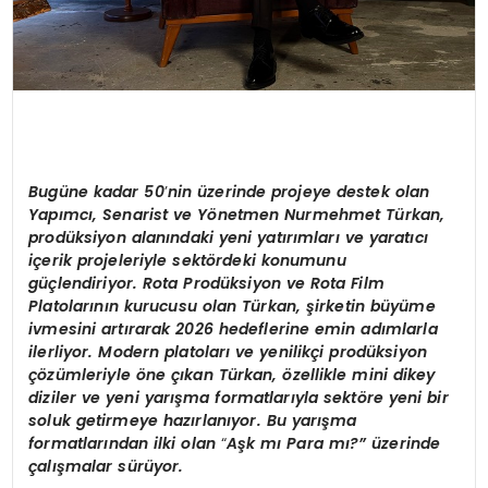
Bugüne kadar 50
’
nin üzerinde projeye destek olan
Yapımcı, Senarist ve Y
ö
netmen Nurmehmet Tü
rkan
,
prodüksiyon alanındaki yeni yatırımları ve yaratıcı
içerik projeleriyle sekt
ö
rdeki konumunu
güçlendiriyor. Rota Prodüksiyon ve Rota Film
Platolarının kurucusu olan Tü
rkan,
şirketin büyüme
ivmesini artırarak 2026 hedeflerine emin adımlarla
ilerliyor. Modern platoları ve yenilikçi prodüksiyon
çözümleriyle
ö
ne çıkan Tü
rkan, ö
zellikle mini dikey
diziler ve yeni yarışma formatlarıyla sekt
ö
re yeni bir
soluk getirmeye hazı
rlan
ıyor. Bu yarışma
formatlarından ilki olan
“
Aşk mı
Para m
ı
?
” üzerinde
çalışmalar sürüyor.