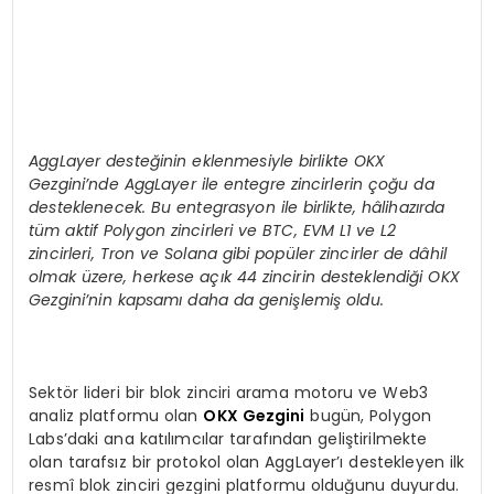
AggLayer deste
ğinin eklenmesiyle birlikte OKX
Gezgini
’
nde AggLayer ile entegre zincirlerin çoğu da
desteklenecek. Bu entegrasyon ile birlikte, hâlihazırda
tüm aktif Polygon zincirleri ve BTC, EVM L1 ve L2
zincirleri, Tron ve Solana gibi popüler zincirler de dâhil
olmak üzere, herkese açık 44 zincirin desteklendiği OKX
Gezgini
’
nin kapsamı daha da genişlemiş oldu.
Sektör lideri bir blok zinciri arama motoru ve Web3
analiz platformu olan
OKX Gezgini
bugün, Polygon
Labs’daki ana katılımcılar tarafından geliştirilmekte
olan tarafsız bir protokol olan AggLayer’ı destekleyen ilk
resmî blok zinciri gezgini platformu olduğunu duyurdu.