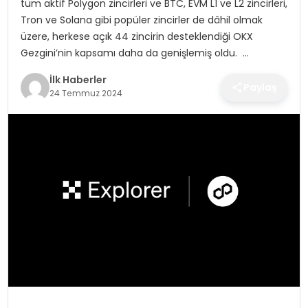
tüm aktif Polygon zincirleri ve BTC, EVM L1 ve L2 zincirleri,
SPOR
Tron ve Solana gibi popüler zincirler de dâhil olmak
üzere, herkese açık 44 zincirin desteklendiği OKX
TEKNOLOJI
Gezgini’nin kapsamı daha da genişlemiş oldu. …
İlk Haberler
YAŞAM
Paylaş
24 Temmuz 2024