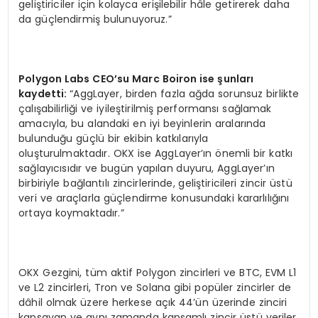
geliştiriciler için kolayca erişilebilir hâle getirerek daha
da güçlendirmiş bulunuyoruz.”
Polygon Labs CEO
’
su Marc Boiron ise şunları
kaydetti:
“AggLayer, birden fazla ağda sorunsuz birlikte
çalışabilirliği ve iyileştirilmiş performansı sağlamak
amacıyla, bu alandaki en iyi beyinlerin aralarında
bulunduğu güçlü bir ekibin katkılarıyla
oluşturulmaktadır. OKX ise AggLayer’ın önemli bir katkı
sağlayıcısıdır ve bugün yapılan duyuru, AggLayer’ın
birbiriyle bağlantılı zincirlerinde, geliştiricileri zincir üstü
veri ve araçlarla güçlendirme konusundaki kararlılığını
ortaya koymaktadır.”
OKX Gezgini, tüm aktif Polygon zincirleri ve BTC, EVM L1
ve L2 zincirleri, Tron ve Solana gibi popüler zincirler de
dâhil olmak üzere herkese açık 44’ün üzerinde zinciri
kapsayan ve aynı zamanda kapsamlı zincir üstü veriler