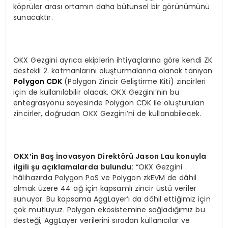
köprüler arası ortamın daha bütünsel bir görünümünü
sunacaktır.
OKX Gezgini ayrıca ekiplerin ihtiyaçlarına göre kendi ZK
destekli 2. katmanlarını oluşturmalarına olanak tanıyan
Polygon CDK
(Polygon Zincir Geliştirme Kiti) zincirleri
için de kullanılabilir olacak. OKX Gezgini’nin bu
entegrasyonu sayesinde Polygon CDK ile oluşturulan
zincirler, doğrudan OKX Gezgini’ni de kullanabilecek.
OKX
’
in Ba
ş İnovasyon Direkt
ö
rü Jason Lau konuyla
ilgili şu açıklamalarda bulundu:
“OKX Gezgini
hâlihazırda Polygon PoS ve Polygon zkEVM de dâhil
olmak üzere 44 ağ için kapsamlı zincir üstü veriler
sunuyor. Bu kapsama AggLayer’ı da dâhil ettiğimiz için
çok mutluyuz. Polygon ekosistemine sağladığımız bu
desteği, AggLayer verilerini sıradan kullanıcılar ve