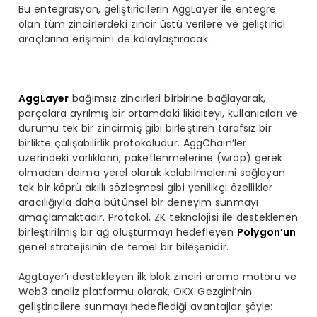
Bu entegrasyon, geliştiricilerin AggLayer ile entegre
olan tüm zincirlerdeki zincir üstü verilere ve geliştirici
araçlarına erişimini de kolaylaştıracak.
AggLayer
bağımsız zincirleri birbirine bağlayarak,
parçalara ayrılmış bir ortamdaki likiditeyi, kullanıcıları ve
durumu tek bir zincirmiş gibi birleştiren tarafsız bir
birlikte çalışabilirlik protokolüdür. AggChain’ler
üzerindeki varlıkların, paketlenmelerine (wrap) gerek
olmadan daima yerel olarak kalabilmelerini sağlayan
tek bir köprü akıllı sözleşmesi gibi yenilikçi özellikler
aracılığıyla daha bütünsel bir deneyim sunmayı
amaçlamaktadır. Protokol, ZK teknolojisi ile desteklenen
birleştirilmiş bir ağ oluşturmayı hedefleyen
Polygon’un
genel stratejisinin de temel bir bileşenidir.
AggLayer’ı destekleyen ilk blok zinciri arama motoru ve
Web3 analiz platformu olarak, OKX Gezgini’nin
geliştiricilere sunmayı hedeflediği avantajlar şöyle: