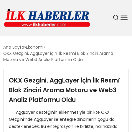
DÜNYA
Ana Sayfa
Ekonomi
OKX Gezgini, AggLayer için İlk Resmî Blok Zinciri Arama
EĞITIM
Motoru ve Web3 Analiz Platformu Oldu
EKONOMI
OKX Gezgini, AggLayer için İlk Resmî
Blok Zinciri Arama Motoru ve Web3
GÜNDEM
Analiz Platformu Oldu
MAGAZIN
AggLayer desteğinin eklenmesiyle birlikte OKX
Gezgini’nde AggLayer ile entegre zincirlerin çoğu da
SIYASET
desteklenecek. Bu entegrasyon ile birlikte, hâlihazırda