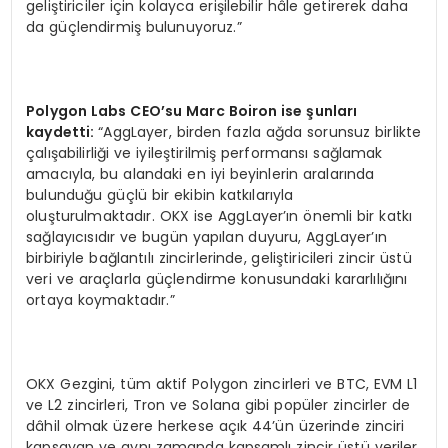
geliştiriciler için kolayca erişilebilir hâle getirerek daha
da güçlendirmiş bulunuyoruz.”
Polygon Labs CEO
’
su Marc Boiron ise şunları
kaydetti:
“AggLayer, birden fazla ağda sorunsuz birlikte
çalışabilirliği ve iyileştirilmiş performansı sağlamak
amacıyla, bu alandaki en iyi beyinlerin aralarında
bulunduğu güçlü bir ekibin katkılarıyla
oluşturulmaktadır. OKX ise AggLayer’ın önemli bir katkı
sağlayıcısıdır ve bugün yapılan duyuru, AggLayer’ın
birbiriyle bağlantılı zincirlerinde, geliştiricileri zincir üstü
veri ve araçlarla güçlendirme konusundaki kararlılığını
ortaya koymaktadır.”
OKX Gezgini, tüm aktif Polygon zincirleri ve BTC, EVM L1
ve L2 zincirleri, Tron ve Solana gibi popüler zincirler de
dâhil olmak üzere herkese açık 44’ün üzerinde zinciri
kapsayan ve aynı zamanda kapsamlı zincir üstü veriler