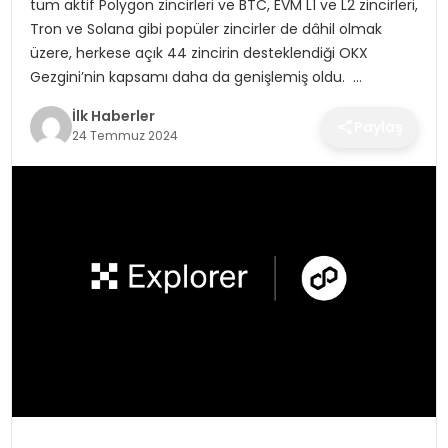
tüm aktif Polygon zincirleri ve BTC, EVM L1 ve L2 zincirleri,
SPOR
Tron ve Solana gibi popüler zincirler de dâhil olmak
üzere, herkese açık 44 zincirin desteklendiği OKX
TEKNOLOJI
Gezgini’nin kapsamı daha da genişlemiş oldu. …
İlk Haberler
YAŞAM
Paylaş
24 Temmuz 2024