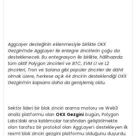
AggLayer deste
ğinin eklenmesiyle birlikte OKX
Gezgini
’
nde AggLayer ile entegre zincirlerin çoğu da
desteklenecek. Bu entegrasyon ile birlikte, hâlihazırda
tüm aktif Polygon zincirleri ve BTC, EVM L1 ve L2
zincirleri, Tron ve Solana gibi popüler zincirler de dâhil
olmak üzere, herkese açık 44 zincirin desteklendiği OKX
Gezgini
’
nin kapsamı daha da genişlemiş oldu.
Sektör lideri bir blok zinciri arama motoru ve Web3
analiz platformu olan
OKX Gezgini
bugün, Polygon
Labs’daki ana katılımcılar tarafından geliştirilmekte
olan tarafsız bir protokol olan AggLayer’ı destekleyen ilk
resmî blok zinciri gezgini platformu olduğunu duyurdu.