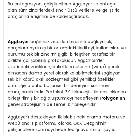
Bu entegrasyon, geliştiricilerin AggLayer ile entegre
olan tüm zincirlerdeki zincir üstü verilere ve geliştirici
araçlarına erişimini de kolaylaştıracak.
AggLayer
bağımsız zincirleri birbirine bağlayarak,
parçalara ayrılmış bir ortamdaki likiditeyi, kullanıcıları ve
durumu tek bir zincirmiş gibi birleştiren tarafsız bir
birlikte çalışabilirlik protokolüdür. AggChain’ler
üzerindeki varlıkların, paketlenmelerine (wrap) gerek
olmadan daima yerel olarak kalabilmelerini sağlayan
tek bir köprü akıllı sözleşmesi gibi yenilikçi özellikler
aracılığıyla daha bütünsel bir deneyim sunmayı
amaçlamaktadır. Protokol, ZK teknolojisi ile desteklenen
birleştirilmiş bir ağ oluşturmayı hedefleyen
Polygon’un
genel stratejisinin de temel bir bileşenidir.
AggLayer’ı destekleyen ilk blok zinciri arama motoru ve
Web3 analiz platformu olarak, OKX Gezgini’nin
geliştiricilere sunmayı hedeflediği avantajlar şöyle: