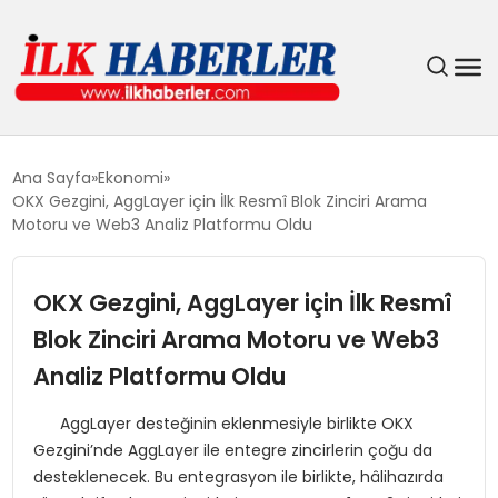
DÜNYA
Ana Sayfa
Ekonomi
OKX Gezgini, AggLayer için İlk Resmî Blok Zinciri Arama
EĞITIM
Motoru ve Web3 Analiz Platformu Oldu
EKONOMI
OKX Gezgini, AggLayer için İlk Resmî
Blok Zinciri Arama Motoru ve Web3
GÜNDEM
Analiz Platformu Oldu
MAGAZIN
AggLayer desteğinin eklenmesiyle birlikte OKX
Gezgini’nde AggLayer ile entegre zincirlerin çoğu da
SIYASET
desteklenecek. Bu entegrasyon ile birlikte, hâlihazırda