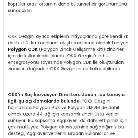
köprüler arası ortamın daha bütünsel bir görünümünü
sunacaktır.
OKX Gezgini ayrıca ekiplerin ihtiyaçlarına göre kendi ZK
destekli 2. katmanlarını oluşturmalarına olanak tanıyan
Polygon CDK
(Polygon Zincir Geliştirme Kiti) zincirleri
için de kullanılabilir olacak. OKX Gezgini’nin bu
entegrasyonu sayesinde Polygon CDK ile oluşturulan
zincirler, doğrudan OKX Gezgini’ni de kullanabilecek.
OKX
’
in Ba
ş İnovasyon Direkt
ö
rü Jason Lau konuyla
ilgili şu açıklamalarda bulundu:
“OKX Gezgini
hâlihazırda Polygon PoS ve Polygon zkEVM de dâhil
olmak üzere 44 ağ için kapsamlı zincir üstü veriler
sunuyor. Bu kapsama AggLayer’ı da dâhil ettiğimiz için
çok mutluyuz. Polygon ekosistemine sağladığımız bu
desteği, AggLayer verilerini sıradan kullanıcılar ve