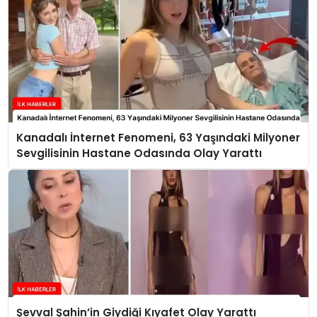
Kanadalı İnternet Fenomeni, 63 Yaşındaki Milyoner
Sevgilisinin Hastane Odasında Olay Yarattı
Şevval Şahin’in Giydiği Kıyafet Olay Yarattı