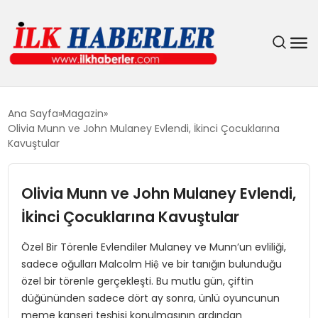
DÜNYA
Ana Sayfa
Magazin
Olivia Munn ve John Mulaney Evlendi, İkinci Çocuklarına
EĞITIM
Kavuştular
EKONOMI
Olivia Munn ve John Mulaney Evlendi,
İkinci Çocuklarına Kavuştular
GÜNDEM
Özel Bir Törenle Evlendiler Mulaney ve Munn’un evliliği,
MAGAZIN
sadece oğulları Malcolm Hiệ ve bir tanığın bulunduğu
özel bir törenle gerçekleşti. Bu mutlu gün, çiftin
SIYASET
düğününden sadece dört ay sonra, ünlü oyuncunun
meme kanseri teşhisi konulmasının ardından