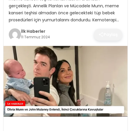
SPOR
gerçekleşti. Annelik Planları ve Mücadele Munn, meme
kanseri teşhisi almadan önce gelecekteki tüp bebek
TEKNOLOJI
prosedürleri için yumurtalarını dondurdu. Kemoterapi…
İlk Haberler
Paylaş
YAŞAM
11 Temmuz 2024