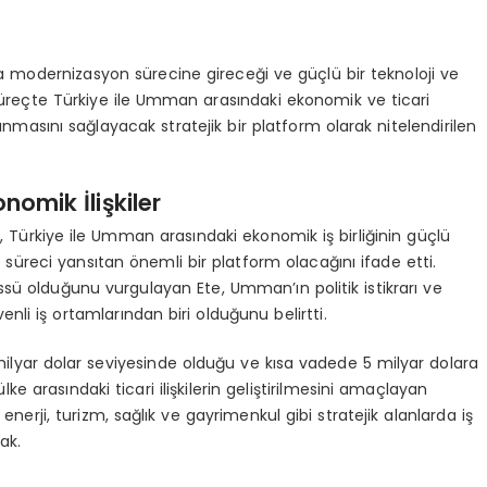
modernizasyon sürecine gireceği ve güçlü bir teknoloji ve
süreçte Türkiye ile Umman arasındaki ekonomik ve ticari
aşınmasını sağlayacak stratejik bir platform olarak nitelendirilen
omik İlişkiler
e
, Türkiye ile Umman arasındaki ekonomik iş birliğinin güçlü
üreci yansıtan önemli bir platform olacağını ifade etti.
üssü olduğunu vurgulayan Ete, Umman’ın politik istikrarı ve
li iş ortamlarından biri olduğunu belirtti.
ilyar dolar seviyesinde olduğu ve kısa vadede 5 milyar dolara
ülke arasındaki ticari ilişkilerin geliştirilmesini amaçlayan
nerji, turizm, sağlık ve gayrimenkul gibi stratejik alanlarda iş
ak.