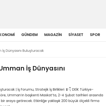
KONOMI
GÜNDEM
MAGAZIN
SIYASET
SPOR
İş Dünyasını Buluşturacak
 Umman İş Dünyasını
acak | İş Forumu, Stratejik İş Birlikleri ⏬👇 DEİK Türkiye-
re, Umman’ın başkenti Maskat’ta, 2-4 Şubat tarihleri arasında
bir araya getirecek. Etkinliğe yaklaşık 200 büyük ölçekli firma