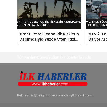
Brent Petrol Jeopolitik Risklerin
MTV 2. Ta
Azalmasıyla Yüzde 5’ten Fazla
Bitiyor Ar
Düştü
Gün Uyarı
Türkiye'den Dünya'yadan ilk Haberler burada
Reklam & İşbirliği:
habersonuclari@gmail.com