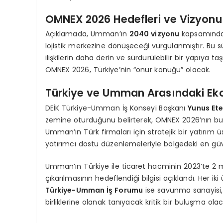
OMNEX 2026 Hedefleri ve Vizyonu
Açıklamada, Umman’ın
2040 vizyonu
kapsamında 
lojistik merkezine dönüşeceği vurgulanmıştır. Bu 
ilişkilerin daha derin ve sürdürülebilir bir yapıya t
OMNEX 2026, Türkiye’nin “onur konuğu” olacak.
Türkiye ve Umman Arasındaki Ekon
DEİK Türkiye-Umman İş Konseyi Başkanı
Yunus Et
zemine oturduğunu belirterek, OMNEX 2026’nın bu s
Umman’ın Türk firmaları için stratejik bir yatırım 
yatırımcı dostu düzenlemeleriyle bölgedeki en güven
Umman’ın Türkiye ile ticaret hacminin 2023’te 2 m
çıkarılmasının hedeflendiği bilgisi açıklandı. Her iki 
Türkiye-Umman İş Forumu
ise savunma sanayisi, e
birliklerine olanak tanıyacak kritik bir buluşma olac