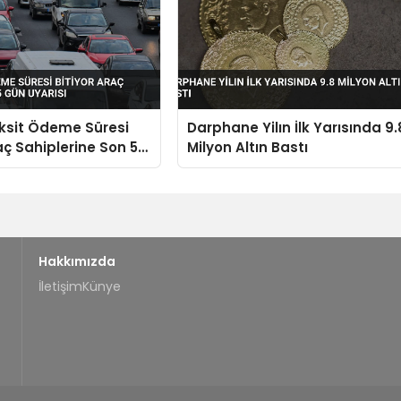
ksit Ödeme Süresi
Darphane Yilın İlk Yarısında 9.
aç Sahiplerine Son 5
Milyon Altın Bastı
sı
Hakkımızda
İletişim
Künye