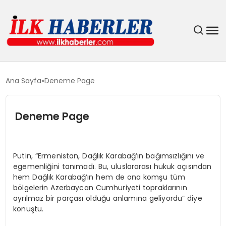
DÜNYA
Ana Sayfa
Deneme Page
EĞITIM
Deneme Page
EKONOMI
GÜNDEM
Putin, “Ermenistan, Dağlık Karabağ’ın bağımsızlığını ve
egemenliğini tanımadı. Bu, uluslararası hukuk açısından
hem Dağlık Karabağ’ın hem de ona komşu tüm
MAGAZIN
bölgelerin Azerbaycan Cumhuriyeti topraklarının
ayrılmaz bir parçası olduğu anlamına geliyordu” diye
SIYASET
konuştu.