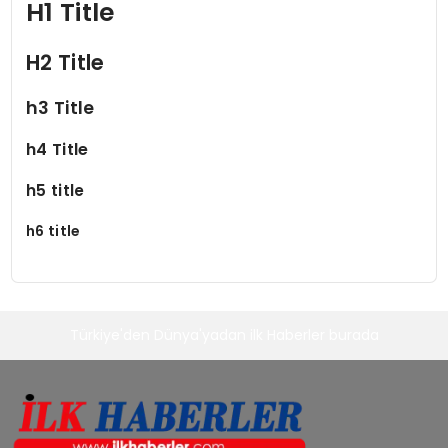
H1 Title
SPOR
H2 Title
TEKNOLOJI
h3 Title
YAŞAM
h4 Title
h5 title
h6 title
Türkiye'den Dünya'yadan ilk Haberler burada