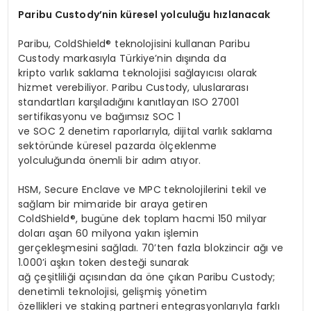
Paribu Custody’nin küresel yolculuğu hızlanacak
Paribu, ColdShield® teknolojisini kullanan Paribu
Custody markasıyla Türkiye’nin dışında da
kripto varlık saklama teknolojisi sağlayıcısı olarak
hizmet verebiliyor. Paribu Custody, uluslararası
standartları karşıladığını kanıtlayan ISO 27001
sertifikasyonu ve bağımsız SOC 1
ve SOC 2 denetim raporlarıyla, dijital varlık saklama
sektöründe küresel pazarda ölçeklenme
yolculuğunda önemli bir adım atıyor.
HSM, Secure Enclave ve MPC teknolojilerini tekil ve
sağlam bir mimaride bir araya getiren
ColdShield®, bugüne dek toplam hacmi 150 milyar
doları aşan 60 milyona yakın işlemin
gerçekleşmesini sağladı. 70’ten fazla blokzincir ağı ve
1.000’i aşkın token desteği sunarak
ağ çeşitliliği açısından da öne çıkan Paribu Custody;
denetimli teknolojisi, gelişmiş yönetim
özellikleri ve staking partneri entegrasyonlarıyla farklı