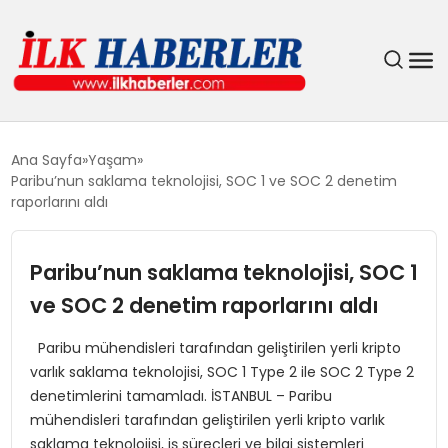
DÜNYA
Ana Sayfa
Yaşam
Paribu’nun saklama teknolojisi, SOC 1 ve SOC 2 denetim
EĞITIM
raporlarını aldı
EKONOMI
Paribu’nun saklama teknolojisi, SOC 1
ve SOC 2 denetim raporlarını aldı
GÜNDEM
Paribu mühendisleri tarafından geliştirilen yerli kripto
MAGAZIN
varlık saklama teknolojisi, SOC 1 Type 2 ile SOC 2 Type 2
denetimlerini tamamladı. İSTANBUL – Paribu
SIYASET
mühendisleri tarafından geliştirilen yerli kripto varlık
saklama teknolojisi, iş süreçleri ve bilgi sistemleri