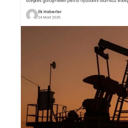
ateşkes görüşmeleri petrol fiyatlarını olumsuz etkili
İlk Haberler
24 Mart 2025