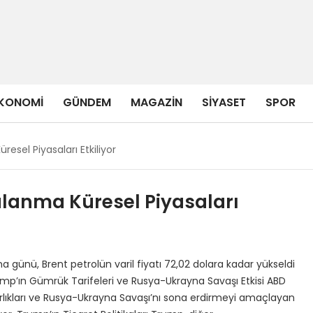
KONOMI
GÜNDEM
MAGAZIN
SIYASET
SPOR
resel Piyasaları Etkiliyor
alanma Küresel Piyasaları
 günü, Brent petrolün varil fiyatı 72,02 dolara kadar yükseldi
mp’ın Gümrük Tarifeleri ve Rusya-Ukrayna Savaşı Etkisi ABD
ırlıkları ve Rusya-Ukrayna Savaşı’nı sona erdirmeyi amaçlayan