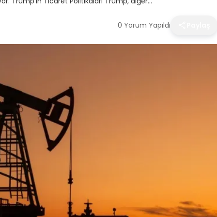
yor. Trump’ın Ticaret Politikaları Trump, diğer…
0 Yorum Yapıldı
Paylaş