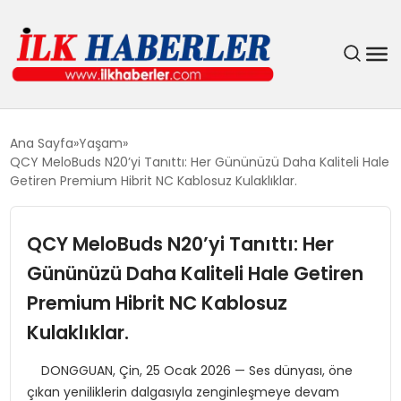
DÜNYA
Ana Sayfa
Yaşam
QCY MeloBuds N20’yi Tanıttı: Her Gününüzü Daha Kaliteli Hale
EĞITIM
Getiren Premium Hibrit NC Kablosuz Kulaklıklar.
EKONOMI
QCY MeloBuds N20’yi Tanıttı: Her
Gününüzü Daha Kaliteli Hale Getiren
GÜNDEM
Premium Hibrit NC Kablosuz
MAGAZIN
Kulaklıklar.
SIYASET
DONGGUAN, Çin, 25 Ocak 2026 — Ses dünyası, öne
çıkan yeniliklerin dalgasıyla zenginleşmeye devam