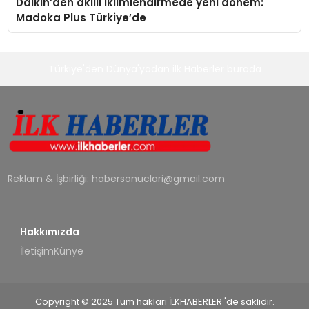
Daikin’den akıllı iklimlendirmede yeni dönem:
Madoka Plus Türkiye’de
Türkiye'den Dünya'yadan ilk Haberler burada
Reklam & İşbirliği:
habersonuclari@gmail.com
Hakkımızda
İletişim
Künye
Copyright © 2025 Tüm hakları İLKHABERLER 'de saklıdır.