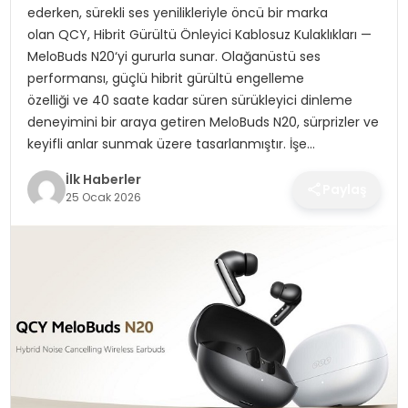
ederken, sürekli ses yenilikleriyle öncü bir marka
SPOR
olan QCY, Hibrit Gürültü Önleyici Kablosuz Kulaklıkları —
MeloBuds N20‘yi gururla sunar. Olağanüstü ses
TEKNOLOJI
performansı, güçlü hibrit gürültü engelleme
özelliği ve 40 saate kadar süren sürükleyici dinleme
YAŞAM
deneyimini bir araya getiren MeloBuds N20, sürprizler ve
keyifli anlar sunmak üzere tasarlanmıştır. İşe…
İlk Haberler
Paylaş
25 Ocak 2026