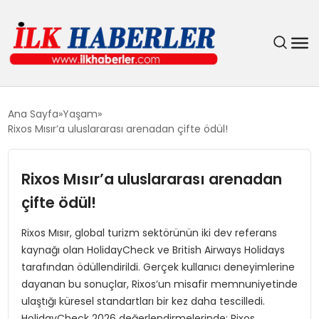
DÜNYA
Ana Sayfa
Yaşam
Rixos Mısır’a uluslararası arenadan çifte ödül!
EĞITIM
Rixos Mısır’a uluslararası arenadan
EKONOMI
çifte ödül!
GÜNDEM
Rixos Mısır, global turizm sektörünün iki dev referans
kaynağı olan HolidayCheck ve British Airways Holidays
MAGAZIN
tarafından ödüllendirildi. Gerçek kullanıcı deneyimlerine
dayanan bu sonuçlar, Rixos’un misafir memnuniyetinde
SIYASET
ulaştığı küresel standartları bir kez daha tescilledi.
HolidayCheck 2026 değerlendirmelerinde; Rixos