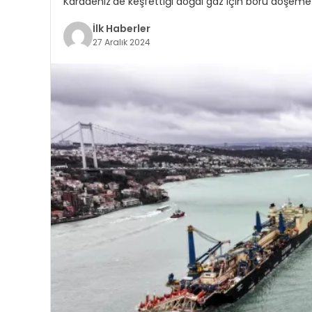
Karadeniz’de keşfettiği doğal gaz için boru döşeme
İlk Haberler
27 Aralık 2024