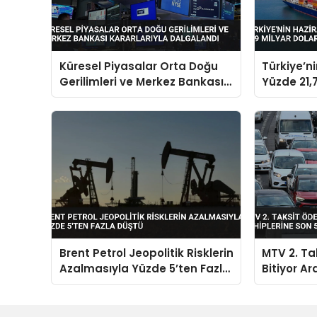
Küresel Piyasalar Orta Doğu
Türkiye’n
Gerilimleri ve Merkez Bankası
Yüzde 21,7
Kararlarıyla Dalgalandı
Dolara Ul
Brent Petrol Jeopolitik Risklerin
MTV 2. Ta
Azalmasıyla Yüzde 5’ten Fazla
Bitiyor Ar
Düştü
Gün Uyarı