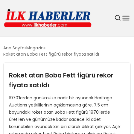
DÜNYA
Ana Sayfa
Magazin
Roket atan Boba Fett figürü rekor fiyata satıldı
EĞITIM
Roket atan Boba Fett figürü rekor
EKONOMI
fiyata satıldı
GÜNDEM
1970’lerden günümüze nadir bir oyuncak Heritage
Auctions yetkililerinin açıklamasına göre, 7,5 cm
MAGAZIN
boyundaki roket atan Boba Fett figürü 1970’lerde
üretilen ve günümüze kadar sadece iki adet
SIYASET
korunabilen oyuncaktan biri olarak dikkat çekiyor. Açık
artırmada rekor fiyat Paha biçilemez aksiyon figürü,