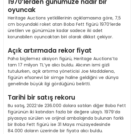
1970’lerden günümüze nadir bir
oyuncak
Heritage Auctions yetkililerinin açıklamasına göre, 7,5
cm boyundaki roket atan Boba Fett figürü 1970’lerde
üretilen ve günümüze kadar sadece iki adet
korunabilen oyuncaktan biri olarak dikkat çekiyor.
Açık artırmada rekor fiyat
Paha biçilemez aksiyon figürü, Heritage Auctions’ta
tam 17 milyon TL’ye alıcı buldu. Alıcının ismi gizli
tutulurken, açık artırma yöneticisi Joe Maddalena,
figürün efsanevi bir simge haline geldiğini ve dünya
genelinde büyük ilgi gördüğünü belirtti.
Tarihi bir satış rekoru
Bu satış, 2022’de 236.000 dolara satılan diğer Boba Fett
figürünün iki katından fazla bir değere ulaştı. 1979’da
piyasaya sürülen ve orijinal ambalajında bulunan farklı
bir Boba Fett figürü ise 31 Mayıs müzayedesinde
84.000 doların üzerinde bir fiyata alıcı buldu.