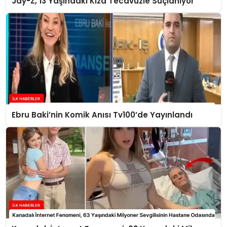
Jay-Z, 13 Yaşındaki Kıza Tecavüzle Suçlanıyor
Ebru Baki’nin Komik Anısı Tv100’de Yayınlandı