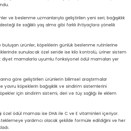
undu.
er ve beslenme uzmanlarıyla geliştirilen yeni seri; bağışıklık
esteği ile sağlıklı yaş alma gibi farklı ihtiyaçlara yönelik
le buluşan ürünler, köpeklerin günlük beslenme rutinlerine
niklerinde sunulacak özel seride ise kilo kontrolü, üriner sistem
elik diyet mamalarla uyumlu fonksiyonel ödül mamaları yer
arına göre geliştirilen ürünlerin bilimsel araştırmalar
de yavru köpeklerin bağışıklık ve sindirim sistemlerini
pekler için sindirim sistemi, deri ve tüy sağlığı ile eklem
ği özel ödül maması ise DHA ile C ve E vitaminleri içeriyor.
desteklemeye yardımcı olacak şekilde formüle edildiğini ve her
ladı.