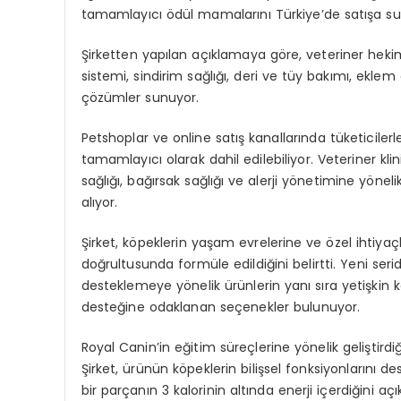
tamamlayıcı ödül mamalarını Türkiye’de satışa s
Şirketten yapılan açıklamaya göre, veteriner hekiml
sistemi, sindirim sağlığı, deri ve tüy bakımı, eklem d
çözümler sunuyor.
Petshoplar ve online satış kanallarında tüketiciler
tamamlayıcı olarak dahil edilebiliyor. Veteriner kli
sağlığı, bağırsak sağlığı ve alerji yönetimine yön
alıyor.
Şirket, köpeklerin yaşam evrelerine ve özel ihtiyaçl
doğrultusunda formüle edildiğini belirtti. Yeni seri
desteklemeye yönelik ürünlerin yanı sıra yetişkin kö
desteğine odaklanan seçenekler bulunuyor.
Royal Canin’in eğitim süreçlerine yönelik geliştirdi
Şirket, ürünün köpeklerin bilişsel fonksiyonlarını 
bir parçanın 3 kalorinin altında enerji içerdiğini açık