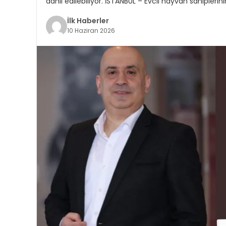
dahil edilebiliyor. İSTANBUL – Evcil hayvan sahiplerin
İlk Haberler
10 Haziran 2026