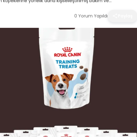
in köpeklerine yönelik daha kişiselleştirilmiş bakım ve…
0 Yorum Yapıldı
Paylaş