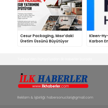
Cesur Packaging, Mısır’daki
Kleen-Hy-
Üretim Üssünü Büyütüyor
Karbon Em
Isıtma Te
TSSA Düze
Aldı
Türkiye'den Dünya'yadan ilk Haberler burada
Reklam & İşbirliği:
habersonuclari@gmail.com