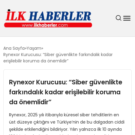
DÜNYA
Ana Sayfa
Yaşam
Rynexor Kurucusu: “Siber güvenlikte farkındalık kadar
EĞITIM
erişilebilir koruma da önemlidir”
EKONOMI
Rynexor Kurucusu: “Siber güvenlikte
farkındalık kadar erişilebilir koruma
GÜNDEM
da önemlidir”
MAGAZIN
Rynexor, 2025 yılı itibarıyla küresel siber tehditlerin en
üst düzeye çıktığını ve Türkiye’nin de bu dalgadan ciddi
SIYASET
şekilde etkilendiğini bildiriyor. Yılın yalnızca ilk 10 ayında