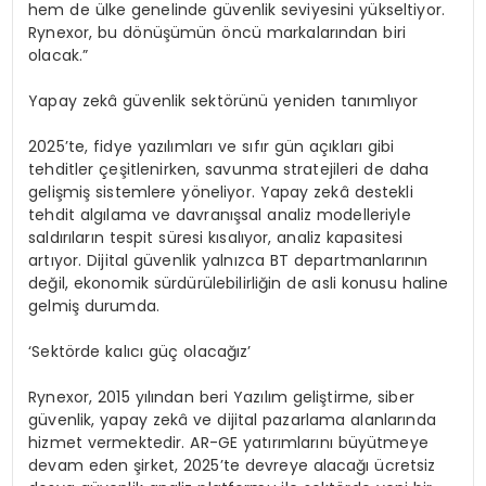
hem de
ü
lke genelinde g
ü
venlik seviyesini y
ü
kseltiyor.
Rynexor
, bu d
ö
n
üşü
m
ü
n
ö
nc
ü
markalar
ı
ndan biri
olacak.
”
Yapay zek
â
g
ü
venlik sekt
ö
r
ü
n
ü
yeniden tan
ı
ml
ı
yor
2025
’
te, fidye yaz
ı
l
ı
mlar
ı
ve
s
ı
f
ı
r g
ü
n a
çı
klar
ı
gibi
tehditler
ç
e
ş
itlenirken, savunma stratejileri de daha
geli
ş
mi
ş
sistemlere y
ö
neliyor.
Yapay zek
â
destekli
tehdit alg
ı
lama
ve
davran
ış
sal analiz
modelleriyle
sald
ı
r
ı
lar
ı
n tespit s
ü
resi k
ı
sal
ı
yor, analiz kapasitesi
art
ı
yor. Dijital g
ü
venlik yaln
ı
zca BT departmanlar
ı
n
ı
n
de
ğ
il,
ekonomik s
ü
rd
ü
r
ü
lebilirli
ğ
in
de asli konusu haline
gelmi
ş
durumda.
‘
Sekt
ö
rde kal
ı
c
ı
g
üç
olaca
ğı
z
’
Rynexor, 20
1
5 y
ı
l
ı
ndan beri Yaz
ı
l
ı
m geli
ş
tirme, siber
g
ü
venlik, yapay zek
â
ve dijital pazarlama alanlar
ı
nda
hizmet vermektedir. AR-GE yat
ı
r
ı
mlar
ı
n
ı
b
ü
y
ü
tmeye
devam eden
ş
irket, 2025
’
te devreye alaca
ğı
ü
cretsiz