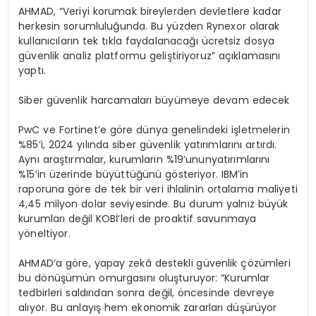
AHMAD,
“
Veriyi korumak bireylerden devletlere kadar
herkesin sorumlulu
ğ
unda. Bu y
ü
zden
Rynexor
olarak
kullan
ı
c
ı
lar
ı
n tek t
ı
kla faydalanaca
ğı
ü
cretsiz dosya
g
ü
venlik analiz platformu
geli
ş
tiriyoruz
”
a
çı
klamas
ı
n
ı
yapt
ı
.
Siber g
ü
venlik harcamalar
ı
b
ü
y
ü
meye devam edecek
PwC ve Fortinet
’
e g
ö
re d
ü
nya genelindeki i
ş
letmelerin
%85
’
i
, 2024 y
ı
l
ı
nda siber g
ü
venlik yat
ı
r
ı
mlar
ı
n
ı
art
ı
rd
ı
.
Ayn
ı
ara
ş
t
ı
rmalar, kurumlar
ı
n
%19
’
unun
yat
ı
r
ı
mlar
ı
n
ı
%15
’
in
ü
zerinde
b
ü
y
ü
tt
üğü
n
ü
g
ö
steriyor. IBM
’
in
raporuna g
ö
re de tek bir veri ihlalinin ortalama maliyeti
4,45 milyon dolar
seviyesinde. Bu durum yaln
ı
z b
ü
y
ü
k
kurumlar
ı
de
ğ
il KOB
İ’
leri de proaktif savunmaya
y
ö
neltiyor.
AHMAD
’
a g
ö
re,
yapay zek
â
destekli g
ü
venlik
çö
z
ü
mleri
bu d
ö
n
üşü
m
ü
n omurgas
ı
n
ı
olu
ş
turuyor:
“
Kurumlar
tedbirleri sald
ı
r
ı
dan sonra de
ğ
il,
ö
ncesinde
devreye
al
ı
yor. Bu anlay
ış
hem ekonomik zararlar
ı
d
üşü
r
ü
yor