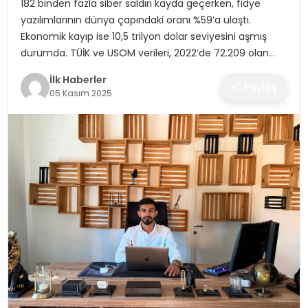
182 binden fazla siber saldırı kayda geçerken, fidye
SPOR
yazılımlarının dünya çapındaki oranı %59’a ulaştı.
Ekonomik kayıp ise 10,5 trilyon dolar seviyesini aşmış
TEKNOLOJI
durumda. TÜİK ve USOM verileri, 2022’de 72.209 olan…
İlk Haberler
YAŞAM
Paylaş
05 Kasım 2025