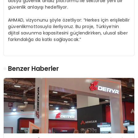
dosya g
ü
venlik analiz platformu
ile sekt
ö
rde yeni bir
g
ü
venlik anlay
ışı
hedefliyor.
AHMAD, vizyonunu
şö
yle
ö
zetliyor:
“
Herkes i
ç
in eri
ş
ilebilir
g
ü
venlik
mottosuyla ilerliyoruz. Bu proje, T
ü
rkiye
’
nin
dijital savunma kapasitesini g
üç
lendirirken, ulusal siber
fark
ı
ndal
ığ
a da katk
ı
sa
ğ
layacak.
”
Benzer Haberler