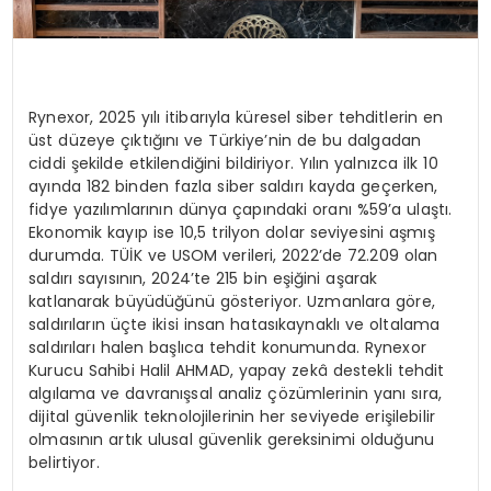
Rynexor
, 2025 y
ı
l
ı
itibar
ı
yla k
ü
resel siber tehditlerin en
ü
st d
ü
zeye
çı
kt
ığı
n
ı
ve T
ü
rkiye
’
nin de bu dalgadan
ciddi
ş
ekilde etkilendi
ğ
ini bildiriyor. Y
ı
l
ı
n yaln
ı
zca ilk 10
ay
ı
nda
182 binden fazla siber sald
ı
r
ı
kayda ge
ç
erken,
fidye yaz
ı
l
ı
mlar
ı
n
ı
n d
ü
nya
ç
ap
ı
ndaki oran
ı
%59
’
a
ula
ş
t
ı
.
Ekonomik kay
ı
p ise
10,5 trilyon dolar
seviyesini a
ş
m
ış
durumda. T
Üİ
K ve USOM verileri, 2022
’
de 72.209 olan
sald
ı
r
ı
say
ı
s
ı
n
ı
n, 2024
’
te
215 bin e
ş
i
ğ
ini
a
ş
arak
katlanarak b
ü
y
ü
d
üğü
n
ü
g
ö
steriyor. Uzmanlara g
ö
re,
sald
ı
r
ı
lar
ı
n
üç
te ikisi
insan hatas
ı
kaynakl
ı
ve oltalama
sald
ı
r
ı
lar
ı
halen ba
ş
l
ı
ca tehdit konumunda.
Rynexor
Kurucu Sahibi Halil AHMAD
,
yapay zek
â
destekli tehdit
alg
ı
lama
ve
davran
ış
sal analiz
çö
z
ü
mlerinin yan
ı
s
ı
ra,
dijital g
ü
venlik teknolojilerinin
her seviyede eri
ş
ilebilir
olmas
ı
n
ı
n art
ı
k
ulusal g
ü
venlik
gereksinimi oldu
ğ
unu
belirtiyor.