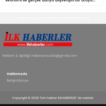
ekonomi ile gerçek dünya alışverişini bir araya
getirmeyi hedefliyor
Türkiye'den Dünya'yadan ilk Haberler burada
Reklam & İşbirliği:
habersonuclari@gmail.com
Hakkımızda
İletişim
Künye
Copyright © 2025 Tüm hakları İLKHABERLER 'de saklıdır.