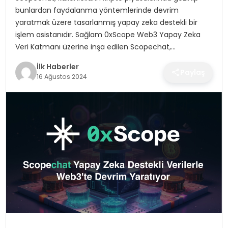
SPOR
bunlardan faydalanma yöntemlerinde devrim
yaratmak üzere tasarlanmış yapay zeka destekli bir
TEKNOLOJI
işlem asistanıdır. Sağlam 0xScope Web3 Yapay Zeka
Veri Katmanı üzerine inşa edilen Scopechat,…
YAŞAM
İlk Haberler
Paylaş
16 Ağustos 2024