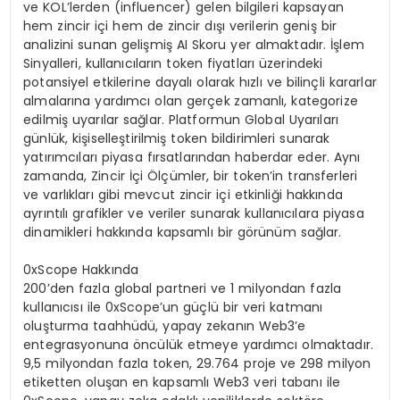
ve KOL’lerden (influencer) gelen bilgileri kapsayan
hem zincir içi hem de zincir dışı verilerin geniş bir
analizini sunan gelişmiş AI Skoru yer almaktadır. İşlem
Sinyalleri, kullanıcıların token fiyatları üzerindeki
potansiyel etkilerine dayalı olarak hızlı ve bilinçli kararlar
almalarına yardımcı olan gerçek zamanlı, kategorize
edilmiş uyarılar sağlar. Platformun Global Uyarıları
günlük, kişiselleştirilmiş token bildirimleri sunarak
yatırımcıları piyasa fırsatlarından haberdar eder. Aynı
zamanda, Zincir İçi Ölçümler, bir token’in transferleri
ve varlıkları gibi mevcut zincir içi etkinliği hakkında
ayrıntılı grafikler ve veriler sunarak kullanıcılara piyasa
dinamikleri hakkında kapsamlı bir görünüm sağlar.
0xScope Hakkında
200’den fazla global partneri ve 1 milyondan fazla
kullanıcısı ile 0xScope’un güçlü bir veri katmanı
oluşturma taahhüdü, yapay zekanın Web3’e
entegrasyonuna öncülük etmeye yardımcı olmaktadır.
9,5 milyondan fazla token, 29.764 proje ve 298 milyon
etiketten oluşan en kapsamlı Web3 veri tabanı ile