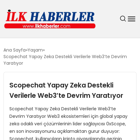
DÜNYA
Ana Sayfa
Yaşam
Scopechat Yapay Zeka Destekli Verilerle Web3’te Devrim
EĞITIM
Yaratıyor
EKONOMI
Scopechat Yapay Zeka Destekli
Verilerle Web3’te Devrim Yaratıyor
GÜNDEM
Scopechat Yapay Zeka Destekli Verilerle Web3’te
MAGAZIN
Devrim Yaratıyor Web3 ekosistemleri için global yapay
zeka odaklı veri çözümlerinin lider sağlayıcısı 0xScope,
SIYASET
en son inovasyonunu açıklamaktan gurur duyuyor:
Scopechat, kullanıcıların kripto piyasalarında gezinip