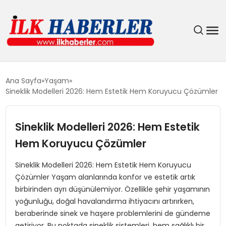
DÜNYA
Ana Sayfa
Yaşam
Sineklik Modelleri 2026: Hem Estetik Hem Koruyucu Çözümler
EĞITIM
Sineklik Modelleri 2026: Hem Estetik
EKONOMI
Hem Koruyucu Çözümler
GÜNDEM
Sineklik Modelleri 2026: Hem Estetik Hem Koruyucu
Çözümler Yaşam alanlarında konfor ve estetik artık
MAGAZIN
birbirinden ayrı düşünülemiyor. Özellikle şehir yaşamının
yoğunluğu, doğal havalandırma ihtiyacını artırırken,
SIYASET
beraberinde sinek ve haşere problemlerini de gündeme
getiriyor. Bu noktada sineklik sistemleri, hem sağlıklı bir