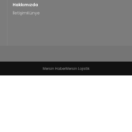
Hakkımızda
İletişim
Künye
Mersin Haber
Mersin Lojistik