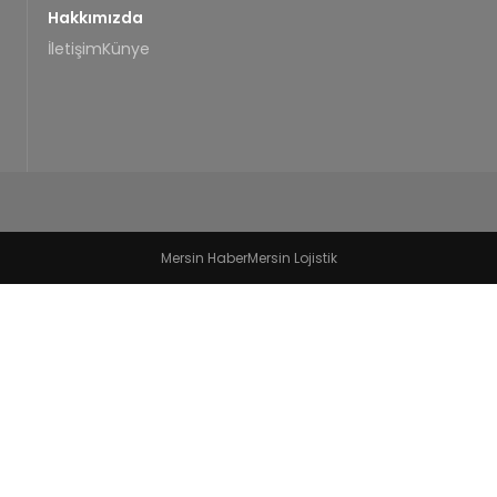
Hakkımızda
İletişim
Künye
Mersin Haber
Mersin Lojistik