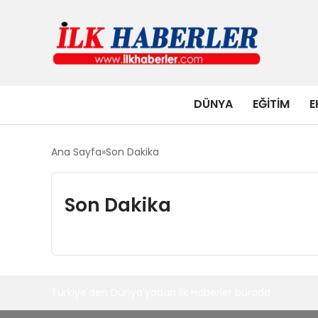
DÜNYA
EĞITIM
E
Ana Sayfa
Son Dakika
Son Dakika
Türkiye'den Dünya'yadan ilk Haberler burada