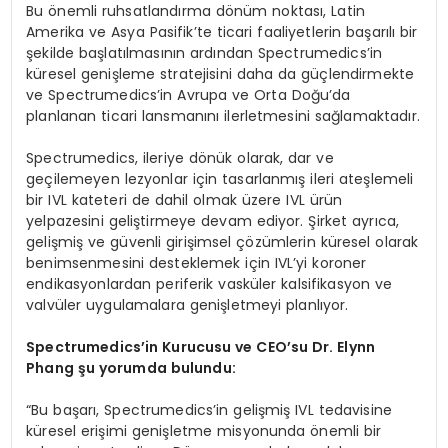
Bu önemli ruhsatlandırma dönüm noktası, Latin
Amerika ve Asya Pasifik’te ticari faaliyetlerin başarılı bir
şekilde başlatılmasının ardından Spectrumedics’in
küresel genişleme stratejisini daha da güçlendirmekte
ve Spectrumedics’in Avrupa ve Orta Doğu’da
planlanan ticari lansmanını ilerletmesini sağlamaktadır.
Spectrumedics, ileriye dönük olarak, dar ve
geçilemeyen lezyonlar için tasarlanmış ileri ateşlemeli
bir IVL kateteri de dahil olmak üzere IVL ürün
yelpazesini geliştirmeye devam ediyor. Şirket ayrıca,
gelişmiş ve güvenli girişimsel çözümlerin küresel olarak
benimsenmesini desteklemek için IVL’yi koroner
endikasyonlardan periferik vasküler kalsifikasyon ve
valvüler uygulamalara genişletmeyi planlıyor.
Spectrumedics’in Kurucusu ve CEO’su Dr. Elynn
Phang şu yorumda bulundu:
“Bu başarı, Spectrumedics’in gelişmiş IVL tedavisine
küresel erişimi genişletme misyonunda önemli bir