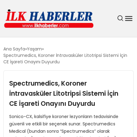
DÜNYA
Ana Sayfa
Yaşam
Spectrumedics, Koroner İntravasküler Litotripsi Sistemi İçin
EĞITIM
CE İşareti Onayını Duyurdu
EKONOMI
Spectrumedics, Koroner
İntravasküler Litotripsi Sistemi İçin
GÜNDEM
CE İşareti Onayını Duyurdu
MAGAZIN
Sonico-CX, kalsifiye koroner lezyonların tedavisinde
güvenli ve etkili bir seçenek sunar. Spectrumedics
SIYASET
Medical (bundan sonra “Spectrumedics” olarak