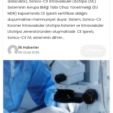
anılacaktır), Sonico-CX İntravasküler Litotripsi (IVL)
SPOR
Sisteminin Avrupa Birliği Tıbbi Cihaz Yönetmeliği (EU
MDR) kapsamında CE İşareti sertifikası aldığını
TEKNOLOJI
duyurmaktan memnuniyet duyar. Sistem, Sonico-CX
Koroner İntravasküler Litotripsi Kateteri ve İntravasküler
YAŞAM
Litotripsi Jeneratöründen oluşmaktadır. CE İşareti,
Sonico-CX IVL sisteminin AB’nin…
İlk Haberler
Paylaş
06 Ocak 2026