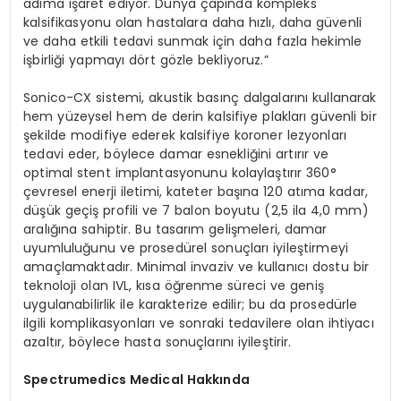
adıma işaret ediyor. Dünya çapında kompleks
kalsifikasyonu olan hastalara daha hızlı, daha güvenli
ve daha etkili tedavi sunmak için daha fazla hekimle
işbirliği yapmayı dört gözle bekliyoruz.”
Sonico-CX sistemi, akustik basınç dalgalarını kullanarak
hem yüzeysel hem de derin kalsifiye plakları güvenli bir
şekilde modifiye ederek kalsifiye koroner lezyonları
tedavi eder, böylece damar esnekliğini artırır ve
optimal stent implantasyonunu kolaylaştırır 360°
çevresel enerji iletimi, kateter başına 120 atıma kadar,
düşük geçiş profili ve 7 balon boyutu (2,5 ila 4,0 mm)
aralığına sahiptir. Bu tasarım gelişmeleri, damar
uyumluluğunu ve prosedürel sonuçları iyileştirmeyi
amaçlamaktadır. Minimal invaziv ve kullanıcı dostu bir
teknoloji olan IVL, kısa öğrenme süreci ve geniş
uygulanabilirlik ile karakterize edilir; bu da prosedürle
ilgili komplikasyonları ve sonraki tedavilere olan ihtiyacı
azaltır, böylece hasta sonuçlarını iyileştirir.
Spectrumedics Medical Hakkında