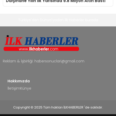
Darphane Yilın İlk Yarısında 9.8 Milyon Altın Bastı
Türkiye'den Dünya'yadan ilk Haberler burada
Reklam & İşbirliği:
habersonuclari@gmail.com
Hakkımızda
İletişim
Künye
Copyright © 2025 Tüm hakları İLKHABERLER 'de saklıdır.