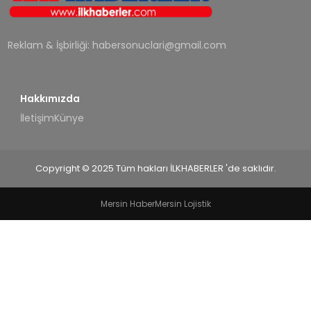
SPOR
Reklam & İşbirliği:
habersonuclari@gmail.com
TEKNOLOJI
YAŞAM
Hakkımızda
İletişim
Künye
Copyright © 2025 Tüm hakları İLKHABERLER 'de saklıdır.
Mersin Haber
Mersin Lojistik