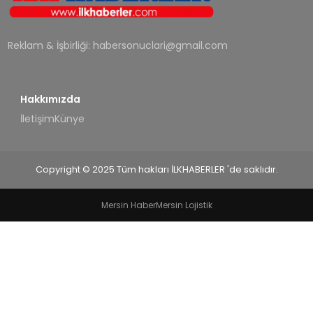
SPOR
Reklam & İşbirliği:
habersonuclari@gmail.com
TEKNOLOJI
YAŞAM
Hakkımızda
İletişim
Künye
Copyright © 2025 Tüm hakları İLKHABERLER 'de saklıdır.
Mersin Haber
Mersin Lojistik