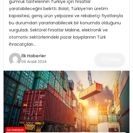
gümrük tarifelerinin Türkiye için fırsatlar
SPOR
yaratabileceğini belirtti. Bolat, Türkiye’nin üretim
kapasitesi, geniş ürün yelpazesi ve rekabetçi fiyatlarıyla
TEKNOLOJI
bu durumdan yararlanabilecek bir konumda olduğunu
vurguladı. Sektörel Fırsatlar Makine, elektronik ve
YAŞAM
otomotiv sektörlerindeki pazar kayıplarının Türk
ihracatçıları…
İlk Haberler
Paylaş
06 Aralık 2024