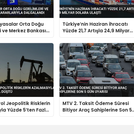
iyasalar Orta Doğu
Türkiye’nin Haziran İhracatı
ri ve Merkez Bankası
Yüzde 21,7 Artışla 24,9 Milyar
yla Dalgalandı
Dolara Ulaştı
ol Jeopolitik Risklerin
MTV 2. Taksit Ödeme Süresi
la Yüzde 5’ten Fazla
Bitiyor Araç Sahiplerine Son 5
Gün Uyarısı