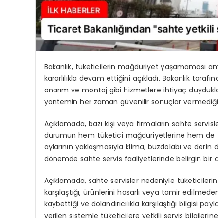
Bakanlık, tüketicilerin mağduriyet yaşamaması ama
kararlılıkla devam ettiğini açıkladı. Bakanlık tarafı
onarım ve montaj gibi hizmetlere ihtiyaç duydukla
yöntemin her zaman güvenilir sonuçlar vermediği
Açıklamada, bazı kişi veya firmaların sahte servisler o
durumun hem tüketici mağduriyetlerine hem de firmal
aylarının yaklaşmasıyla klima, buzdolabı ve derin d
dönemde sahte servis faaliyetlerinde belirgin bir ar
Açıklamada, sahte servisler nedeniyle tüketicilerin
karşılaştığı, ürünlerini hasarlı veya tamir edilmeden
kaybettiği ve dolandırıcılıkla karşılaştığı bilgisi p
verilen sistemle tüketicilere yetkili servis bilgilerine