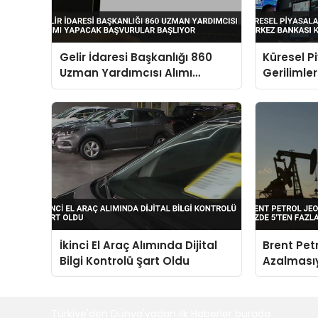
Gelir İdaresi Başkanlığı 860
Küresel P
Uzman Yardımcısı Alımı
Gerilimle
Yapacak Başvurular Başlıyor
Kararları
İkinci El Araç Alımında Dijital
Brent Petr
Bilgi Kontrolü Şart Oldu
Azalmasıy
Düştü
Türkiye'den Dünya'yadan ilk Haberler burada