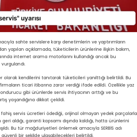
cıyla sahte servislere karşı denetimlerin ve yaptırımların
ndan yapılan açıklamada, tüketicilerin ürünlerine ilişkin bakım,
rında internet arama motorlarını kullandığı ancak bu
 vurgulandı.
larak kendilerini tanıtarak tüketicileri yanılttığı belirtildi. Bu
arın ticari itibarına zarar verdiği ifade edildi. Özellikle yaz
ondurucu gibi ürünlerde servis ihtiyacının arttığı ve bu
tış yaşandığına dikkat çekildi.
 fahiş servis ücretleri ödediği, orijinal olmayan yedek parçalarl
 geri aldığı, garanti kapsamı dışında kaldığı, hatta ürünlerini
aylaşıldı. Bu tür mağduriyetleri önlemek amacıyla SERBİS adı
 güvenli bir şekilde ulaşabilecekleri belirtildi.