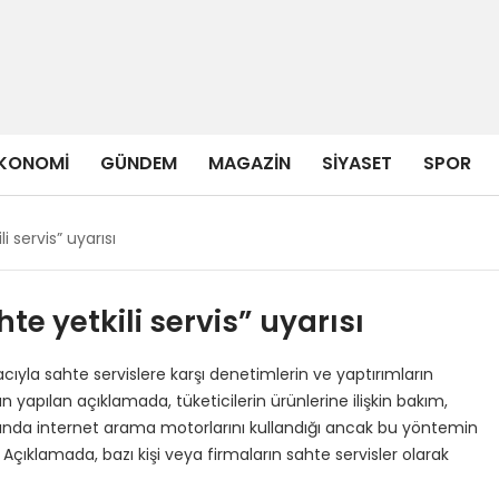
KONOMI
GÜNDEM
MAGAZIN
SIYASET
SPOR
 servis” uyarısı
e yetkili servis” uyarısı
yla sahte servislere karşı denetimlerin ve yaptırımların
an yapılan açıklamada, tüketicilerin ürünlerine ilişkin bakım,
ında internet arama motorlarını kullandığı ancak bu yöntemin
çıklamada, bazı kişi veya firmaların sahte servisler olarak