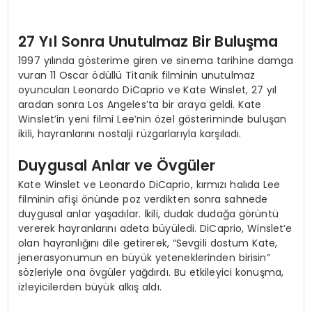
27 Yıl Sonra Unutulmaz Bir Buluşma
1997 yılında gösterime giren ve sinema tarihine damga
vuran 11 Oscar ödüllü Titanik filminin unutulmaz
oyuncuları Leonardo DiCaprio ve Kate Winslet, 27 yıl
aradan sonra Los Angeles’ta bir araya geldi. Kate
Winslet’in yeni filmi Lee’nin özel gösteriminde buluşan
ikili, hayranlarını nostalji rüzgarlarıyla karşıladı.
Duygusal Anlar ve Övgüler
Kate Winslet ve Leonardo DiCaprio, kırmızı halıda Lee
filminin afişi önünde poz verdikten sonra sahnede
duygusal anlar yaşadılar. İkili, dudak dudağa görüntü
vererek hayranlarını adeta büyüledi. DiCaprio, Winslet’e
olan hayranlığını dile getirerek, “Sevgili dostum Kate,
jenerasyonumun en büyük yeteneklerinden birisin”
sözleriyle ona övgüler yağdırdı. Bu etkileyici konuşma,
izleyicilerden büyük alkış aldı.