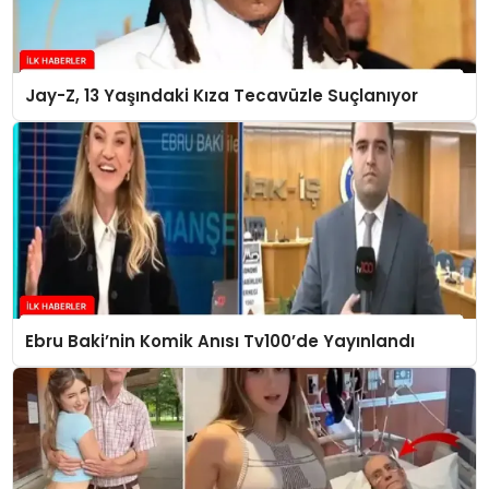
Jay-Z, 13 Yaşındaki Kıza Tecavüzle Suçlanıyor
Ebru Baki’nin Komik Anısı Tv100’de Yayınlandı