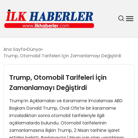
DÜNYA
Ana Sayfa
Dünya
Trump, Otomobil Tarifeleri İçin Zamanlamayı Değiştirdi
EĞITIM
Trump, Otomobil Tarifeleri İçin
EKONOMI
Zamanlamayı Değiştirdi
GÜNDEM
Trump’ın Açıklamaları ve Kararname İmzalaması ABD
Başkanı Donald Trump, Oval Ofis’te bir kararname
MAGAZIN
imzaladıktan sonra otomobil tarifeleriyle ilgili
açıklamalarda bulundu. Otomobil tarifelerinin
SIYASET
zamanlamasına ilişkin Trump, 2 Nisan tarihine işaret
ettiğini belirtti. Başlangıçta 1 Nisan için plan yaptıklarını