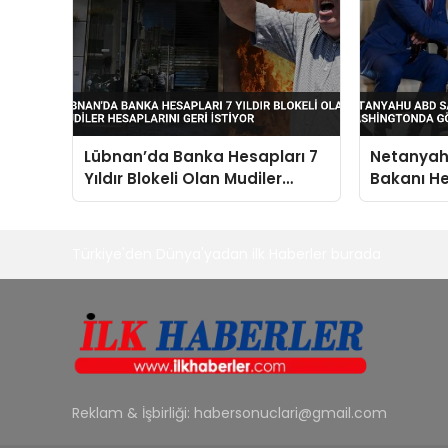
Lübnan’da Banka Hesapları 7
Netanya
Yıldır Blokeli Olan Mudiler
Bakanı He
Hesaplarını Geri İstiyor
Washingt
Türkiye'den Dünya'yadan ilk Haberler burada
Reklam & İşbirliği:
habersonuclari@gmail.com