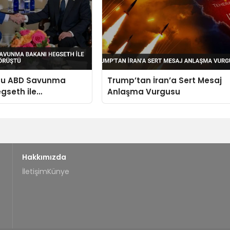
hu ABD Savunma
Trump’tan İran’a Sert Mesaj
gseth ile
Anlaşma Vurgusu
onda Görüştü
Hakkımızda
İletişim
Künye