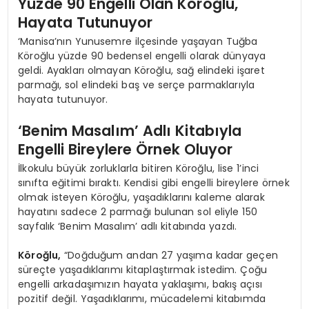
Yüzde 90 Engelli Olan Köroğlu,
Hayata Tutunuyor
‘Manisa’nın Yunusemre ilçesinde yaşayan Tuğba
Köroğlu yüzde 90 bedensel engelli olarak dünyaya
geldi. Ayakları olmayan Köroğlu, sağ elindeki işaret
parmağı, sol elindeki baş ve serçe parmaklarıyla
hayata tutunuyor.
‘Benim Masalım’ Adlı Kitabıyla
Engelli Bireylere Örnek Oluyor
İlkokulu büyük zorluklarla bitiren Köroğlu, lise 1’inci
sınıfta eğitimi bıraktı. Kendisi gibi engelli bireylere örnek
olmak isteyen Köroğlu, yaşadıklarını kaleme alarak
hayatını sadece 2 parmağı bulunan sol eliyle 150
sayfalık ‘Benim Masalım’ adlı kitabında yazdı.
Köroğlu,
“Doğduğum andan 27 yaşıma kadar geçen
süreçte yaşadıklarımı kitaplaştırmak istedim. Çoğu
engelli arkadaşımızın hayata yaklaşımı, bakış açısı
pozitif değil. Yaşadıklarımı, mücadelemi kitabımda