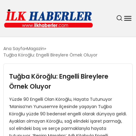
DÜNYA
Ana Sayfa
Magazin
Tuğba Köroğlu: Engelli Bireylere Örnek Oluyor
EĞITIM
Tuğba Köroğlu: Engelli Bireylere
EKONOMI
Örnek Oluyor
GÜNDEM
Yüzde 90 Engelli Olan Köroğlu, Hayata Tutunuyor
‘Manisa’nın Yunusemre ilçesinde yaşayan Tuğba
MAGAZIN
Köroğlu yüzde 90 bedensel engelli olarak dünyaya geldi.
Ayakları olmayan Köroğlu, sağ elindeki işaret parmağı,
SIYASET
sol elindeki baş ve serçe parmaklarıyla hayata
tutunuyor. ‘Benim Masalım’ Adlı Kitabıyla Engelli