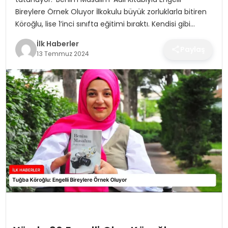
SPOR
Bireylere Örnek Oluyor İlkokulu büyük zorluklarla bitiren
Köroğlu, lise 1’inci sınıfta eğitimi bıraktı. Kendisi gibi…
TEKNOLOJI
İlk Haberler
Paylaş
13 Temmuz 2024
YAŞAM