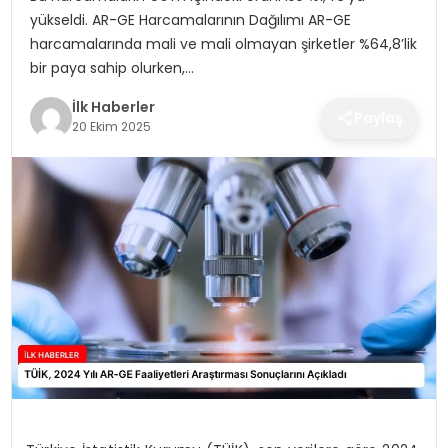
SPOR
yükseldi. AR-GE Harcamalarının Dağılımı AR-GE
harcamalarında mali ve mali olmayan şirketler %64,8’lik
TEKNOLOJI
bir paya sahip olurken,…
İlk Haberler
Paylaş
YAŞAM
20 Ekim 2025