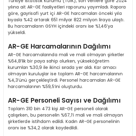
Türkiye İstatistik Kurumu (TÜİK), son verilere göre 2024
yılına ait AR-GE faaliyetleri raporunu yayımladı. Rapora
göre, gayrisafi yurt içi AR-GE harcamaları önceki yıla
kıyasla %42 artarak 651 milyar 822 milyon liraya ulaştı.
Bu harcamaların GSYH içindeki oranı ise %1,46’ya
yükseldi.
AR-GE Harcamalarının Dağılımı
AR-GE harcamalarında mali ve mali olmayan şirketler
%64,8’lik bir paya sahip olurken, yükseköğretim
kurumları %30,9 ile ikinci sırada yer aldı. Kar amacı
olmayan kuruluşlar ise toplam AR-GE harcamalarının
%4,3’ünü gerçekleştirdi. Personel harcamaları AR-GE
harcamalarının %59,5’ini oluşturdu.
AR-GE Personeli Sayısı ve Dağılımı
Toplam 310 bin 473 kişi AR-GE personeli olarak
çalışırken, bu personelin %67,1’i mali ve mali olmayan
şirketlerde istihdam edildi. Kadın AR-GE personelinin
oranı ise %34,2 olarak kaydedildi.