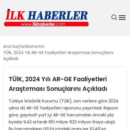
DÜNYA
Ana Sayfa
Ekonomi
TÜİK, 2024 Yılı AR-GE Faaliyetleri Araştırması Sonuçlarını
EĞITIM
Açıkladı
EKONOMI
TÜİK, 2024 Yılı AR-GE Faaliyetleri
Araştırması Sonuçlarını Açıkladı
GÜNDEM
Türkiye İstatistik Kurumu (TÜİK), son verilere göre 2024
MAGAZIN
yılına ait AR-GE faaliyetleri raporunu yayımladı. Rapora
göre, gayrisafi yurt içi AR-GE harcamaları önceki yıla
SIYASET
kıyasla %42 artarak 651 milyar 822 milyon liraya ulaştı.
Bu harcamaların GSYH içindeki oranı ise %1,46’ya