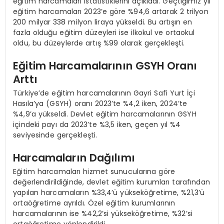
eğitim harcamaları istatistiklerini açıkladı. Geçtiğimiz yıl
eğitim harcamaları 2023’e göre %94,6 artarak 2 trilyon
200 milyar 338 milyon liraya yükseldi. Bu artışın en
fazla olduğu eğitim düzeyleri ise ilkokul ve ortaokul
oldu, bu düzeylerde artış %99 olarak gerçekleşti.
Eğitim Harcamalarının GSYH Oranı
Arttı
Türkiye’de eğitim harcamalarının Gayri Safi Yurt İçi
Hasıla’ya (GSYH) oranı 2023’te %4,2 iken, 2024’te
%4,9’a yükseldi. Devlet eğitim harcamalarının GSYH
içindeki payı da 2023’te %3,5 iken, geçen yıl %4
seviyesinde gerçekleşti.
Harcamaların Dağılımı
Eğitim harcamaları hizmet sunucularına göre
değerlendirildiğinde, devlet eğitim kurumları tarafından
yapılan harcamaların %33,4’ü yükseköğretime, %21,3’ü
ortaöğretime ayrıldı. Özel eğitim kurumlarının
harcamalarının ise %42,2’si yükseköğretime, %32’si