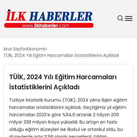
DÜNYA
Ana Sayfa
Ekonomi
TÜİK, 2024 Yılı Eğitim Harcamaları İstatistiklerini Açıkladı
EĞITIM
TÜİK, 2024 Yılı Eğitim Harcamaları
EKONOMI
İstatistiklerini Açıkladı
GÜNDEM
Türkiye İstatistik Kurumu (TÜİK), 2024 yılına ilişkin eğitim
harcamaları istatistiklerini açıkladı. Geçtiğimiz yıl eğitim
MAGAZIN
harcamaları 2023’e göre %94,6 artarak 2 trilyon 200
milyar 338 milyon liraya yükseldi. Bu artışın en fazla
SIYASET
olduğu eğitim düzeyleri ise ilkokul ve ortaokul oldu, bu
düzeylerde artış %99 olarak gerçekleşti. Eğitim