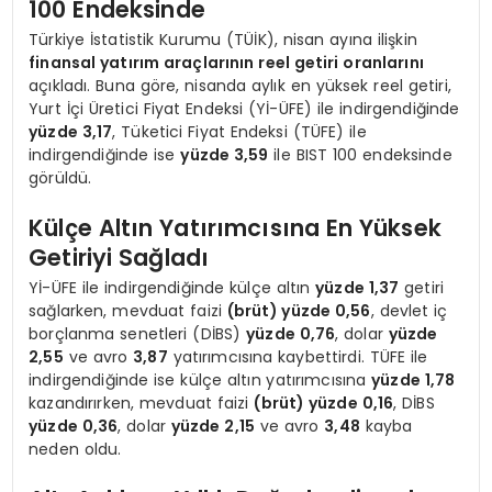
100 Endeksinde
Türkiye İstatistik Kurumu (TÜİK), nisan ayına ilişkin
finansal yatırım araçlarının reel getiri oranlarını
açıkladı. Buna göre, nisanda aylık en yüksek reel getiri,
Yurt İçi Üretici Fiyat Endeksi (Yİ-ÜFE) ile indirgendiğinde
yüzde 3,17
, Tüketici Fiyat Endeksi (TÜFE) ile
indirgendiğinde ise
yüzde 3,59
ile BIST 100 endeksinde
görüldü.
Külçe Altın Yatırımcısına En Yüksek
Getiriyi Sağladı
Yİ-ÜFE ile indirgendiğinde külçe altın
yüzde 1,37
getiri
sağlarken, mevduat faizi
(brüt) yüzde 0,56
, devlet iç
borçlanma senetleri (DİBS)
yüzde 0,76
, dolar
yüzde
2,55
ve avro
3,87
yatırımcısına kaybettirdi. TÜFE ile
indirgendiğinde ise külçe altın yatırımcısına
yüzde 1,78
kazandırırken, mevduat faizi
(brüt) yüzde 0,16
, DİBS
yüzde 0,36
, dolar
yüzde 2,15
ve avro
3,48
kayba
neden oldu.