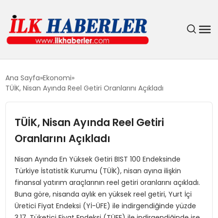
DÜNYA
Ana Sayfa
Ekonomi
TÜİK, Nisan Ayında Reel Getiri Oranlarını Açıkladı
EĞITIM
TÜİK, Nisan Ayında Reel Getiri
EKONOMI
Oranlarını Açıkladı
GÜNDEM
Nisan Ayında En Yüksek Getiri BIST 100 Endeksinde
Türkiye İstatistik Kurumu (TÜİK), nisan ayına ilişkin
MAGAZIN
finansal yatırım araçlarının reel getiri oranlarını açıkladı.
Buna göre, nisanda aylık en yüksek reel getiri, Yurt İçi
SIYASET
Üretici Fiyat Endeksi (Yİ-ÜFE) ile indirgendiğinde yüzde
3,17, Tüketici Fiyat Endeksi (TÜFE) ile indirgendiğinde ise