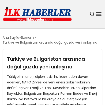
DÜNYA
Ana Sayfa
Ekonomi
Türkiye ve Bulgaristan arasında doğal gazda yeni anlaşma
EĞITIM
Türkiye ve Bulgaristan arasında
EKONOMI
doğal gazda yeni anlaşma
GÜNDEM
Türkiye’nin enerji diplomasisi hız kesmeden devam
ederken, NATO Zirvesi de yeni enerji anlaşmalarının
MAGAZIN
önünü açıyor. Enerji ve Tabii Kaynaklar Bakanı Alparslan
Bayraktar, Bulgaristan Başbakanı Rumen Radev ve Enerji
SIYASET
Bakanı Iva Petrova ile bir araya geldi. Gerçekleşen
görüşmede, enerji alanında iş birliğinin artırılması