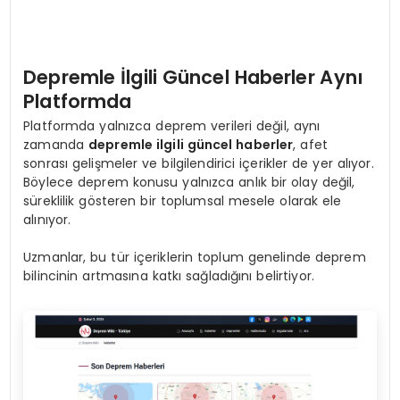
Depremle İlgili Güncel Haberler Aynı
Platformda
Platformda yalnızca deprem verileri değil, aynı
zamanda
depremle ilgili güncel haberler
, afet
sonrası gelişmeler ve bilgilendirici içerikler de yer alıyor.
Böylece deprem konusu yalnızca anlık bir olay değil,
süreklilik gösteren bir toplumsal mesele olarak ele
alınıyor.
Uzmanlar, bu tür içeriklerin toplum genelinde deprem
bilincinin artmasına katkı sağladığını belirtiyor.