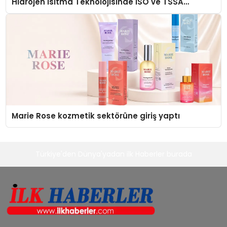
Hidrojen Isıtma Teknolojisinde ISO ve TSSA
Düzenleyici Onaylarını Aldı
Marie Rose kozmetik sektörüne giriş yaptı
Türkiye'den Dünya'yadan ilk Haberler burada