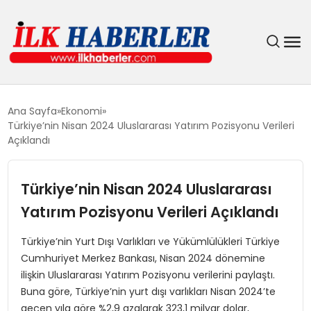
DÜNYA
Ana Sayfa
Ekonomi
Türkiye’nin Nisan 2024 Uluslararası Yatırım Pozisyonu Verileri
EĞITIM
Açıklandı
EKONOMI
Türkiye’nin Nisan 2024 Uluslararası
Yatırım Pozisyonu Verileri Açıklandı
GÜNDEM
Türkiye’nin Yurt Dışı Varlıkları ve Yükümlülükleri Türkiye
MAGAZIN
Cumhuriyet Merkez Bankası, Nisan 2024 dönemine
ilişkin Uluslararası Yatırım Pozisyonu verilerini paylaştı.
SIYASET
Buna göre, Türkiye’nin yurt dışı varlıkları Nisan 2024’te
geçen yıla göre %2,9 azalarak 323,1 milyar dolar,