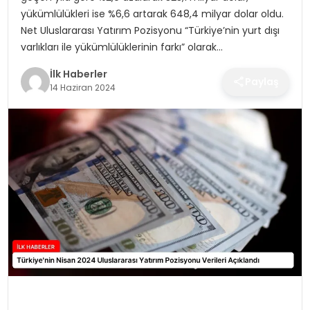
SPOR
yükümlülükleri ise %6,6 artarak 648,4 milyar dolar oldu.
Net Uluslararası Yatırım Pozisyonu “Türkiye’nin yurt dışı
TEKNOLOJI
varlıkları ile yükümlülüklerinin farkı” olarak…
İlk Haberler
Paylaş
YAŞAM
14 Haziran 2024