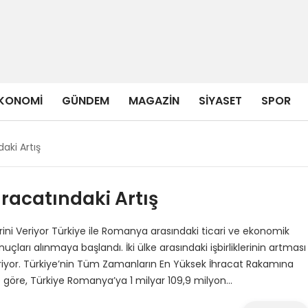
KONOMI
GÜNDEM
MAGAZIN
SIYASET
SPOR
aki Artış
racatındaki Artış
erini Veriyor Türkiye ile Romanya arasındaki ticari ve ekonomik
nuçları alınmaya başlandı. İki ülke arasındaki işbirliklerinin artması
steriyor. Türkiye’nin Tüm Zamanların En Yüksek İhracat Rakamına
ne göre, Türkiye Romanya’ya 1 milyar 109,9 milyon…