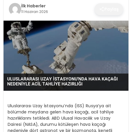
SPOR
İlk Haberler
Paylaş
11 Haziran 2026
TEKNOLOJI
YAŞAM
Uluslararası Uzay İstasyonu’nda (ISS) Rusya’ya ait
bölümde meydana gelen hava kaçağı, acil tahliye
hazırlıklarını tetikledi. ABD Ulusal Havacılık ve Uzay
Dairesi (NASA), durumu kötüleşen hava kaçağı
nedeniyle dört astronot ve bir kozmonota, kenetli