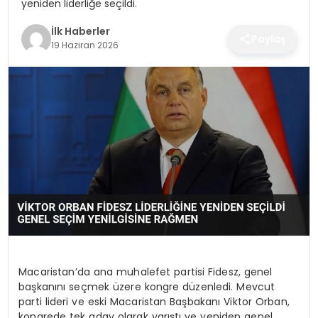
yeniden liderliğe seçildi.
SPOR
İlk Haberler
Paylaş
19 Haziran 2026
TEKNOLOJI
YAŞAM
Macaristan’da ana muhalefet partisi Fidesz, genel
başkanını seçmek üzere kongre düzenledi. Mevcut
parti lideri ve eski Macaristan Başbakanı Viktor Orban,
kongrede tek aday olarak yarıştı ve yeniden genel