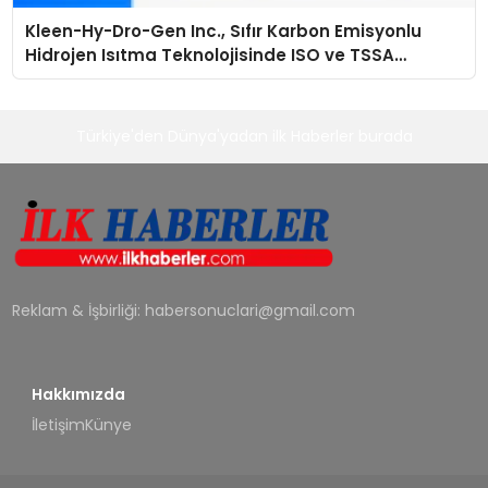
Kleen-Hy-Dro-Gen Inc., Sıfır Karbon Emisyonlu
Hidrojen Isıtma Teknolojisinde ISO ve TSSA
Düzenleyici Onaylarını Aldı
Türkiye'den Dünya'yadan ilk Haberler burada
Reklam & İşbirliği:
habersonuclari@gmail.com
Hakkımızda
İletişim
Künye