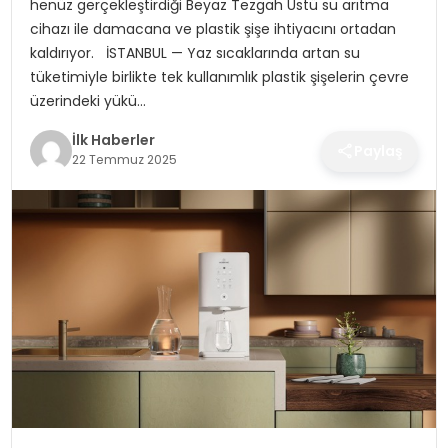
henüz gerçekleştirdiği Beyaz Tezgah Üstü su arıtma
SPOR
cihazı ile damacana ve plastik şişe ihtiyacını ortadan
kaldırıyor. İSTANBUL — Yaz sıcaklarında artan su
TEKNOLOJI
tüketimiyle birlikte tek kullanımlık plastik şişelerin çevre
üzerindeki yükü…
YAŞAM
İlk Haberler
Paylaş
22 Temmuz 2025