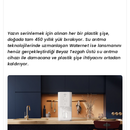
Yazın serinlemek iç
in al
ınan
her
bir plastik şiş
e,
do
ğada tam 450 yıllık
y
ük bırakıyor. S
u ar
ıtma
teknolojilerinde uzmanlaşan Waternet ise lansmanını
hen
üz gerçekleştirdiği Beyaz Tezgah
Ü
stü
su ar
ıtma
cihazı ile damacana ve plastik şişe ihtiyacını ortadan
kaldırıyor.