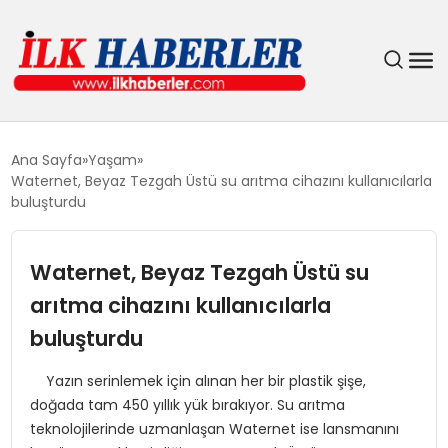
DÜNYA
Ana Sayfa
Yaşam
Waternet, Beyaz Tezgah Üstü su arıtma cihazını kullanıcılarla
EĞITIM
buluşturdu
EKONOMI
Waternet, Beyaz Tezgah Üstü su
arıtma cihazını kullanıcılarla
GÜNDEM
buluşturdu
MAGAZIN
Yazın serinlemek için alınan her bir plastik şişe,
doğada tam 450 yıllık yük bırakıyor. Su arıtma
SIYASET
teknolojilerinde uzmanlaşan Waternet ise lansmanını