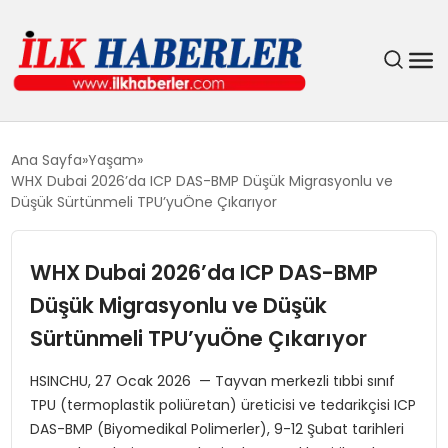
DÜNYA
Ana Sayfa
Yaşam
WHX Dubai 2026’da ICP DAS-BMP Düşük Migrasyonlu ve
EĞITIM
Düşük Sürtünmeli TPU’yuÖne Çıkarıyor
EKONOMI
WHX Dubai 2026’da ICP DAS-BMP
Düşük Migrasyonlu ve Düşük
GÜNDEM
Sürtünmeli TPU’yuÖne Çıkarıyor
MAGAZIN
HSINCHU, 27 Ocak 2026 — Tayvan merkezli tıbbi sınıf
TPU (termoplastik poliüretan) üreticisi ve tedarikçisi ICP
SIYASET
DAS-BMP (Biyomedikal Polimerler), 9-12 Şubat tarihleri