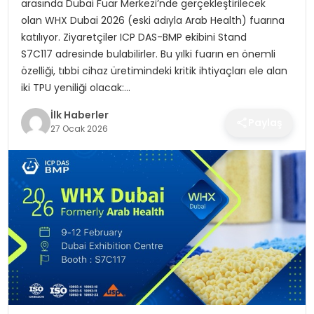
arasında Dubai Fuar Merkezi’nde gerçekleştirilecek
SPOR
olan WHX Dubai 2026 (eski adıyla Arab Health) fuarına
katılıyor. Ziyaretçiler ICP DAS-BMP ekibini Stand
TEKNOLOJI
S7C117 adresinde bulabilirler. Bu yılki fuarın en önemli
özelliği, tıbbi cihaz üretimindeki kritik ihtiyaçları ele alan
YAŞAM
iki TPU yeniliği olacak:…
İlk Haberler
Paylaş
27 Ocak 2026