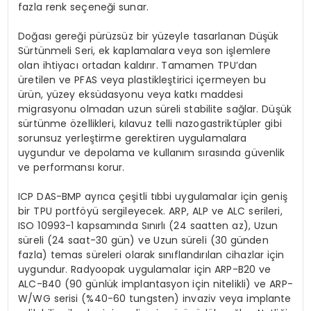
fazla renk seçeneği sunar.
Doğası gereği pürüzsüz bir yüzeyle tasarlanan Düşük
Sürtünmeli Seri, ek kaplamalara veya son işlemlere
olan ihtiyacı ortadan kaldırır. Tamamen TPU’dan
üretilen ve PFAS veya plastikleştirici içermeyen bu
ürün, yüzey eksüdasyonu veya katkı maddesi
migrasyonu olmadan uzun süreli stabilite sağlar. Düşük
sürtünme özellikleri, kılavuz telli nazogastriktüpler gibi
sorunsuz yerleştirme gerektiren uygulamalara
uygundur ve depolama ve kullanım sırasında güvenlik
ve performansı korur.
ICP DAS-BMP ayrıca çeşitli tıbbi uygulamalar için geniş
bir TPU portföyü sergileyecek. ARP, ALP ve ALC serileri,
ISO 10993-1 kapsamında Sınırlı (24 saatten az), Uzun
süreli (24 saat-30 gün) ve Uzun süreli (30 günden
fazla) temas süreleri olarak sınıflandırılan cihazlar için
uygundur. Radyoopak uygulamalar için ARP-B20 ve
ALC-B40 (90 günlük implantasyon için nitelikli) ve ARP-
W/WG serisi (%40-60 tungsten) invaziv veya implante