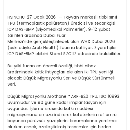
HSINCHU, 27 Ocak 2026 — Tayvan merkezli tıbbi sınıf
TPU (termoplastik poliüretan) üreticisi ve tedarikçisi
ICP DAS-BMP (Biyomedikal Polimerler),
9-12 Şubat
tarihleri arasında Dubai Fuar
Merkezi’nde
gerçekleştirilecek olan
WHX Dubai 2026
(eski adıyla
Arab
Health
)
fuarına katılıyor. Ziyaretçiler
ICP DAS-BMP ekibini
Stand
S7C117
adresinde bulabilirler.
Bu yılki fuarın en önemli özelliği, tıbbi cihaz
üretimindeki kritik ihtiyaçları ele alan iki TPU yeniliği
olacak: Düşük Migrasyonlu Seri ve Düşük Sürtünmeli
Seri.
Düşük Migrasyonlu Arothane™ ARP-B20 TPU, ISO 10993
uyumludur ve 90 güne kadar implantasyon için
uygundur. İşleme sırasında katkı maddesi
migrasyonunu en aza indirerek kateterlerin raf ömrü
boyunca pürüzsüz yüzeylerini korumalarına yardımcı
olurken esnek, özelleştirilmiş tasarımlar için birden