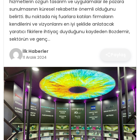
hizmetlerin özgün tasarım ve uygulamalar ile pazara
SPOR
sunulmasının küresel rekabette önemli olduğunu
belirtti. Bu noktada niş fuarlara katılan firmaların
TEKNOLOJI
kendilerini ve vizyonlarını en iyi şeklide anlatacak
yaratıcı fikirlere ihtiyaç duyduğunu kaydeden Bozdemir,
YAŞAM
sektörün ve genç…
İlk Haberler
Paylaş
11 Aralık 2024