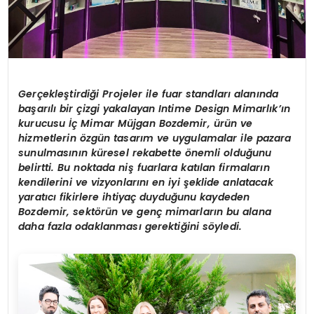
Ger
çekleştirdiği Projeler ile fuar standları alanında
başarılı bir çizgi yakalayan Intime Design Mimarlık’ın
kurucusu İç Mimar Müjgan Bozdemir, ürün ve
hizmetlerin
ö
zgün tasarım ve uygulamalar ile pazara
sunulmasının küresel rekabette
ö
nemli olduğunu
belirtti. Bu noktada niş fuarlara katılan firmaların
kendilerini ve vizyonlarını en iyi şeklide anlatacak
yaratıcı fikirlere ihtiyaç duyduğunu kaydeden
Bozdemir, sekt
ö
rün ve genç mimarların bu alana
daha fazla odaklanması gerektiğini s
ö
yledi.