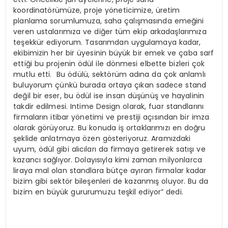
koordinatörümüze, proje yöneticimize, üretim
planlama sorumlumuza, saha çalışmasında emeğini
veren ustalarımıza ve diğer tüm ekip arkadaşlarımıza
teşekkür ediyorum. Tasarımdan uygulamaya kadar,
ekibimizin her bir üyesinin büyük bir emek ve çaba sarf
ettiği bu projenin ödül ile dönmesi elbette bizleri çok
mutlu etti. Bu ödülü, sektörüm adına da çok anlamlı
buluyorum çünkü burada ortaya çıkan sadece stand
değil bir eser, bu ödül ise insan düşünüş ve hayalinin
takdir edilmesi. Intime Design olarak, fuar standlarını
firmaların itibar yönetimi ve prestiji açısından bir imza
olarak görüyoruz. Bu konuda iş ortaklarımızı en doğru
şeklide anlatmaya özen gösteriyoruz. Aramızdaki
uyum, ödül gibi alıcıları da firmaya getirerek satışı ve
kazancı sağlıyor. Dolayısıyla kimi zaman milyonlarca
liraya mal olan standlara bütçe ayıran firmalar kadar
bizim gibi sektör bileşenleri de kazanmış oluyor. Bu da
bizim en büyük gururumuzu teşkil ediyor” dedi.