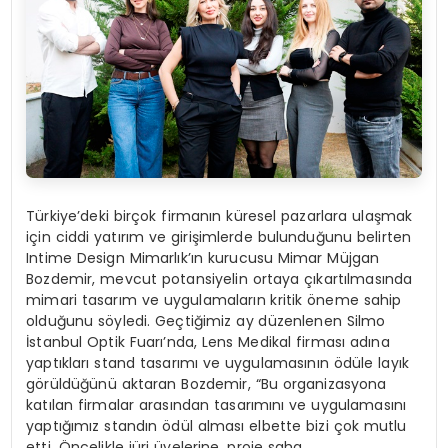
Türkiye’deki birçok firmanın küresel pazarlara ulaşmak
için ciddi yatırım ve girişimlerde bulunduğunu belirten
Intime Design Mimarlık’ın kurucusu Mimar Müjgan
Bozdemir, mevcut potansiyelin ortaya çıkartılmasında
mimari tasarım ve uygulamaların kritik öneme sahip
olduğunu söyledi. Geçtiğimiz ay düzenlenen Silmo
İstanbul Optik Fuarı’nda, Lens Medikal firması adına
yaptıkları stand tasarımı ve uygulamasının ödüle layık
görüldüğünü aktaran Bozdemir, “Bu organizasyona
katılan firmalar arasından tasarımını ve uygulamasını
yaptığımız standın ödül alması elbette bizi çok mutlu
etti. Öncelikle jüri üyelerine, proje saha