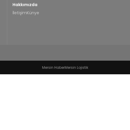
Hakkımızda
İletişim
Künye
Mersin Haber
Mersin Lojistik