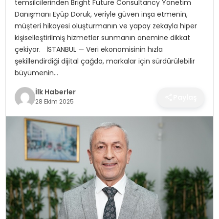
temsilcilerinden Bright Future Consultancy Yönetim
SPOR
Danışmanı Eyüp Doruk, veriyle güven inşa etmenin,
müşteri hikayesi oluşturmanın ve yapay zekayla hiper
TEKNOLOJI
kişiselleştirilmiş hizmetler sunmanın önemine dikkat
çekiyor. İSTANBUL — Veri ekonomisinin hızla
YAŞAM
şekillendirdiği dijital çağda, markalar için sürdürülebilir
büyümenin…
İlk Haberler
Paylaş
28 Ekim 2025