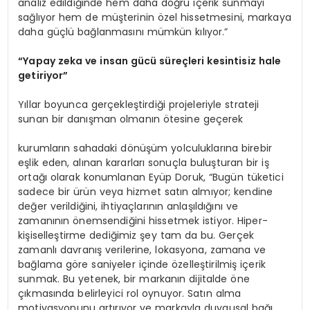
analiz edildiğinde hem daha doğru içerik sunmayı
sağlıyor hem de müşterinin özel hissetmesini, markaya
daha güçlü bağlanmasını mümkün kılıyor.”
“
Yapay zeka ve insan gücü süreçleri kesintisiz hale
getiriyor”
Yıllar boyunca gerçekleştirdiği projeleriyle strateji
sunan bir danışman olmanın ötesine geçerek
kurumların sahadaki dönüşüm yolculuklarına birebir
eşlik eden, alınan kararları sonuçla buluşturan bir iş
ortağı olarak konumlanan Eyüp Doruk, “Bugün tüketici
sadece bir ürün veya hizmet satın almıyor; kendine
değer verildiğini, ihtiyaçlarının anlaşıldığını ve
zamanının önemsendiğini hissetmek istiyor. Hiper-
kişiselleştirme dediğimiz şey tam da bu. Gerçek
zamanlı davranış verilerine, lokasyona, zamana ve
bağlama göre saniyeler içinde özelleştirilmiş içerik
sunmak. Bu yetenek, bir markanın dijitalde öne
çıkmasında belirleyici rol oynuyor. Satın alma
motivasyonunu artırıyor ve markayla duygusal bağı