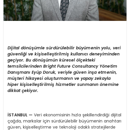
Dijital d
ö
nüşümle sürdürülebilir büyümenin yolu, veri
güvenliği ve kişiselleştirilmiş kullanıcı deneyiminden
geçiyor. Bu d
ö
nüşümün küresel
ö
lçekteki
temsilcilerinden Bright Future Consultancy Y
ö
netim
Danışmanı Eyüp Doruk, veriyle gü
ven in
ş
a e
tmenin,
müşteri
hik
ayesi oluşturmanın ve yapay zekayla
hiper kişiselleştirilmiş hizmetler sunmanın
ö
nemine
dikkat çekiyor.
İSTANBUL
—
Veri ekonomisinin hızla şekillendirdiği dijital
çağda, markalar için sürdürülebilir büyümenin anahtarı
güven, kişiselleştirme ve teknoloji odaklı stratejilerde