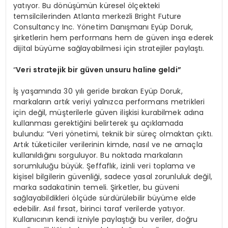
yatıyor. Bu dönüşümün küresel ölçekteki
temsilcilerinden Atlanta merkezli Bright Future
Consultancy Inc. Yönetim Danışmanı Eyüp Doruk,
şirketlerin hem performans hem de güven inşa ederek
dijital büyüme sağlayabilmesi için stratejiler paylaştı.
“
Veri
stratejik bir güven unsuru haline geldi”
İş yaşamında 30 yılı geride bırakan Eyüp Doruk,
markaların artık veriyi yalnızca performans metrikleri
için değil, müşterilerle güven ilişkisi kurabilmek adına
kullanması gerektiğini belirterek şu açıklamada
bulundu: “Veri yönetimi, teknik bir süreç olmaktan çıktı.
Artık tüketiciler verilerinin kimde, nasıl ve ne amaçla
kullanıldığını sorguluyor. Bu noktada markaların
sorumluluğu büyük. Şeffaflık, izinli veri toplama ve
kişisel bilgilerin güvenliği, sadece yasal zorunluluk değil,
marka sadakatinin temeli. Şirketler, bu güveni
sağlayabildikleri ölçüde sürdürülebilir büyüme elde
edebilir. Asıl fırsat, birinci taraf verilerde yatıyor.
Kullanıcının kendi izniyle paylaştığı bu veriler, doğru