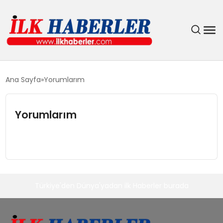
DÜNYA
Ana Sayfa
Yorumlarım
EĞITIM
Yorumlarım
EKONOMI
GÜNDEM
MAGAZIN
Türkiye'den Dünya'yadan ilk Haberler burada
SIYASET