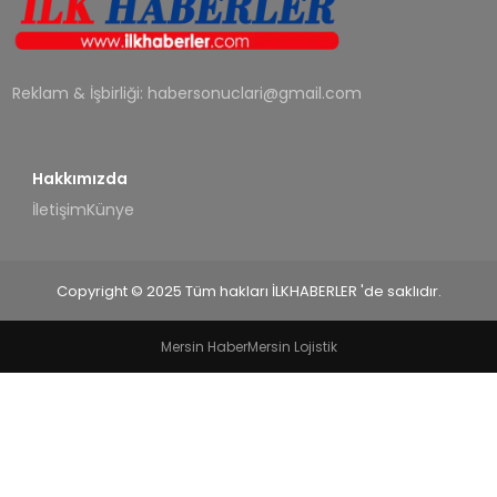
SPOR
TEKNOLOJI
Reklam & İşbirliği:
habersonuclari@gmail.com
YAŞAM
Hakkımızda
İletişim
Künye
Copyright © 2025 Tüm hakları İLKHABERLER 'de saklıdır.
Mersin Haber
Mersin Lojistik