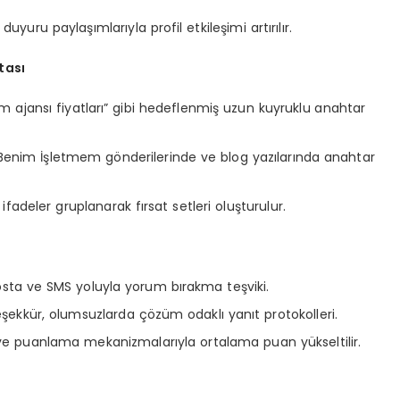
uru paylaşımlarıyla profil etkileşimi artırılır.
tası
m ajansı fiyatları” gibi hedeflenmiş uzun kuyruklu anahtar
e Benim İşletmem gönderilerinde ve blog yazılarında anahtar
fadeler gruplanarak fırsat setleri oluşturulur.
osta ve SMS yoluyla yorum bırakma teşviki.
ekkür, olumsuzlarda çözüm odaklı yanıt protokolleri.
 ve puanlama mekanizmalarıyla ortalama puan yükseltilir.