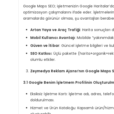
Google Maps SEO; işletmenizin Google Haritalar’da
optimizasyon çalışmalarını ifade eder. İşletmelerin 
aramalarda görünür olması, şu avantajları beraberi
Artan Yaya ve Araç Trafiği
: Harita sonuçları 
Mobil Kullanıcı Avantajı
: Mobilde “yakınımdak
Güven ve İtibar
: Güncel işletme bilgileri ve k
SEO Katkısı
: Üçlü pakette (harita+organik+re
olumlu etkiler.
Zeymedya Reklam Ajansı’nın Google Maps S
3.1 Google Benim İşletmem Profilinin Oluşturul
Eksiksiz İşletme Kartı: İşletme adı, adres, tel
doldurulması.
Hizmet ve Ürün Kataloğu: Kapsamlı ürün/hizmet
oluşturabilir.