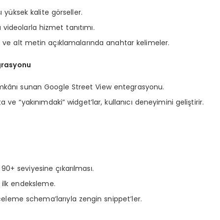
 yüksek kalite görseller.
ı videolarla hizmet tanıtımı.
si ve alt metin açıklamalarında anahtar kelimeler.
egrasyonu
imkânı sunan Google Street View entegrasyonu.
 ve “yakınımdaki” widget’lar, kullanıcı deneyimini geliştirir.
 90+ seviyesine çıkarılması.
 ilk endeksleme.
celeme schema’larıyla zengin snippet’ler.