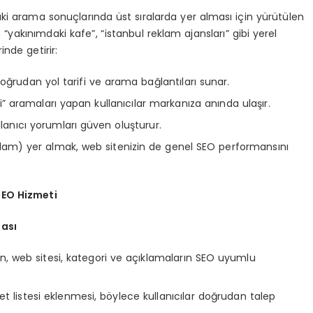
ki arama sonuçlarında üst sıralarda yer alması için yürütülen
“yakınımdaki kafe”, “istanbul reklam ajansları” gibi yerel
nde getirir:
doğrudan yol tarifi ve arama bağlantıları sunar.
i” aramaları yapan kullanıcılar markanıza anında ulaşır.
ullanıcı yorumları güven oluşturur.
klam) yer almak, web sitenizin de genel SEO performansını
EO Hizmeti
ması
efon, web sitesi, kategori ve açıklamaların SEO uyumlu
 listesi eklenmesi, böylece kullanıcılar doğrudan talep