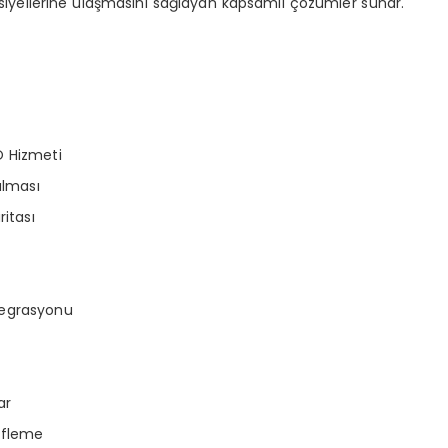
iyellerine ulaşmasını sağlayan kapsamlı çözümler sunar.
 Hizmeti
ulması
ritası
ntegrasyonu
ar
efleme