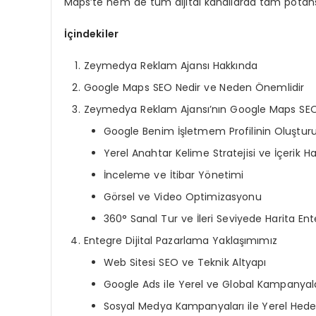
Maps’te hem de tüm dijital kanallarda tam potans
İçindekiler
Zeymedya Reklam Ajansı Hakkında
Google Maps SEO Nedir ve Neden Önemlidir
Zeymedya Reklam Ajansı’nın Google Maps SEO
Google Benim İşletmem Profilinin Oluştur
Yerel Anahtar Kelime Stratejisi ve İçerik Ha
İnceleme ve İtibar Yönetimi
Görsel ve Video Optimizasyonu
360° Sanal Tur ve İleri Seviyede Harita E
Entegre Dijital Pazarlama Yaklaşımımız
Web Sitesi SEO ve Teknik Altyapı
Google Ads ile Yerel ve Global Kampanyal
Sosyal Medya Kampanyaları ile Yerel Hed