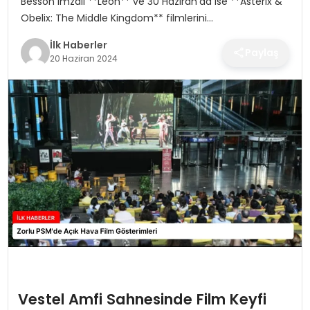
Besson imzalı **Leon** ve 30 Haziran’da ise **Asterix &
SPOR
Obelix: The Middle Kingdom** filmlerini…
İlk Haberler
TEKNOLOJI
Paylaş
20 Haziran 2024
YAŞAM
Vestel Amfi Sahnesinde Film Keyfi