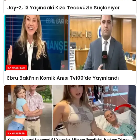
Jay-Z, 13 Yaşındaki Kıza Tecavüzle Suçlanıyor
Ebru Baki’nin Komik Anısı Tv100’de Yayınlandı